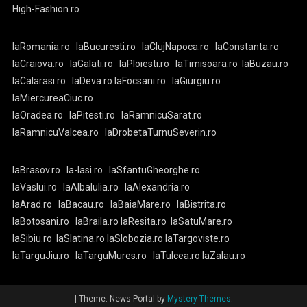
High-Fashion.ro
laRomania.ro
laBucuresti.ro
laClujNapoca.ro
laConstanta.ro
laCraiova.ro
laGalati.ro
laPloiesti.ro
laTimisoara.ro
laBuzau.ro
laCalarasi.ro
laDeva.ro
laFocsani.ro
laGiurgiu.ro
laMiercureaCiuc.ro
laOradea.ro
laPitesti.ro
laRamnicuSarat.ro
laRamnicuValcea.ro
laDrobetaTurnuSeverin.ro
laBrasov.ro
la-Iasi.ro
laSfantuGheorghe.ro
laVaslui.ro
laAlbaIulia.ro
laAlexandria.ro
laArad.ro
laBacau.ro
laBaiaMare.ro
laBistrita.ro
laBotosani.ro
laBraila.ro
laResita.ro
laSatuMare.ro
laSibiu.ro
laSlatina.ro
laSlobozia.ro
laTargoviste.ro
laTarguJiu.ro
laTarguMures.ro
laTulcea.ro
laZalau.ro
|
Theme: News Portal by
Mystery Themes
.