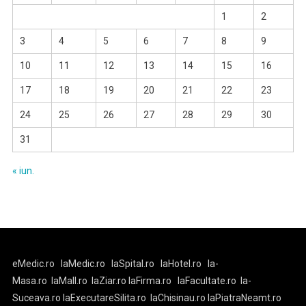
1
2
3
4
5
6
7
8
9
10
11
12
13
14
15
16
17
18
19
20
21
22
23
24
25
26
27
28
29
30
31
« iun.
eMedic.ro
laMedic.ro
laSpital.ro
laHotel.ro
la-
Masa.ro
laMall.ro
laZiar.ro
laFirma.ro
laFacultate.ro
la-
Suceava.ro
laExecutareSilita.ro
laChisinau.ro
laPiatraNeamt.ro