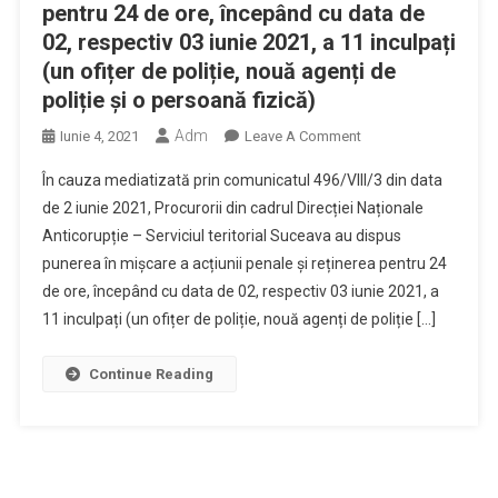
pentru 24 de ore, începând cu data de
02, respectiv 03 iunie 2021, a 11 inculpați
(un ofițer de poliție, nouă agenți de
poliție și o persoană fizică)
Adm
On
Iunie 4, 2021
Leave A Comment
Procurorii
În cauza mediatizată prin comunicatul 496/VIII/3 din data
Din
de 2 iunie 2021, Procurorii din cadrul Direcției Naționale
Cadrul
Anticorupție – Serviciul teritorial Suceava au dispus
Direcției
punerea în mișcare a acțiunii penale și reținerea pentru 24
Naționale
Anticorupție
de ore, începând cu data de 02, respectiv 03 iunie 2021, a
Au
11 inculpați (un ofițer de poliție, nouă agenți de poliție […]
Dispus
Punerea
Continue Reading
În
Mișcare
A
Acțiunii
Penale