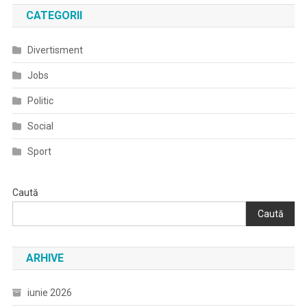
Și
CATEGORII
Reținerea
Pentru
Divertisment
24
Jobs
De
Ore,
Politic
Începând
Cu
Social
Data
Sport
De
02,
Respectiv
Caută
03
Caută
Iunie
2021,
A
ARHIVE
11
Inculpați
iunie 2026
(un