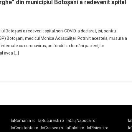
ghe” din municipiul Botoşani a redevenit spital
ză
l Botoşani a redevenit spital non-COVID, a declarat, joi, pentru
SP) Botoşani, medicul Monica Adăscăliţei. Potrivit acesteia, măsura a
re
internate cu coronavirus, pe fondul externării pacienţilor
al avea […]
”
laRomania.ro
laBucuresti.ro
laClujNapoca.ro
la
laConstanta.ro
laCraiova.ro
laGalati.ro
laPloiesti.ro
l