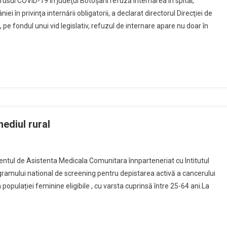
usul COVID-19 în judeţul Botoşani refuză internarea în spital,
i în privinţa internării obligatorii, a declarat directorul Direcţiei de
 pe fondul unui vid legislativ, refuzul de internare apare nu doar în
le
icate
a
mediul rural
ntul de Asistenta Medicala Comunitara înnparteneriat cu Intitutul
gramului national de screening pentru depistarea activă a cancerului
g
populației feminine eligibile , cu varsta cuprinsă între 25-64 ani.La
onal