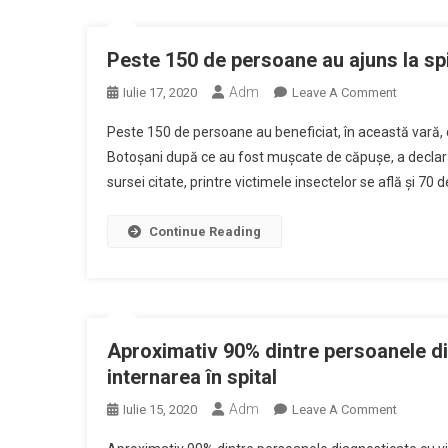
Peste 150 de persoane au ajuns la sp
Adm
On
Iulie 17, 2020
Leave A Comment
Peste
Peste 150 de persoane au beneficiat, în această vară, 
150
Botoşani după ce au fost muşcate de căpuşe, a declarat, 
De
sursei citate, printre victimele insectelor se află şi 70 d
Persoan
Au
Ajuns
Continue Reading
La
Spital
După
Ce
Au
Aproximativ 90% dintre persoanele d
Fost
internarea în spital
Muşcate
Adm
On
Iulie 15, 2020
Leave A Comment
De
Aproxima
Căpuşe