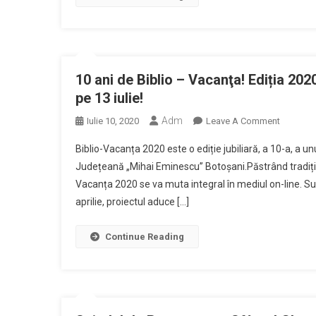
10 ani de Biblio – Vacanţa! Ediția 202
pe 13 iulie!
Adm
On
Iulie 10, 2020
Leave A Comment
10
Biblio-Vacanța 2020 este o ediție jubiliară, a 10-a, a u
Ani
Județeană „Mihai Eminescu” Botoșani.Păstrând tradiția de
De
Vacanța 2020 se va muta integral în mediul on-line. Su
Biblio
aprilie, proiectul aduce […]
–
Vacanţa!
Ediția
Continue Reading
2020
A
Proiectul
Biblioteci
Județene