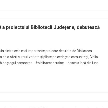
0 a proiectului Bibliotecii Județene, debutează
nuia dintre cele mai importante proiecte derulate de Biblioteca
 a oferi cursuri variate și pliate pe cerințele comunității, Biblio-
b haștagul consacrat – #bibliotecaecutine – deschis încă din luna
ui
i
,