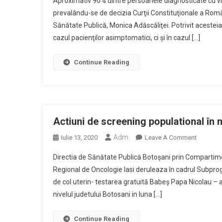
Aproximativ 90% dintre persoanele diagnosticate cu vir
90%
prevalându-se de decizia Curţii Constituţionale a Românie
Dintre
Sănătate Publică, Monica Adăscăliţei. Potrivit acesteia,
Persoane
cazul pacienţilor asimptomatici, ci şi în cazul […]
Diagnost
Cu
Virusul
Continue Reading
COVID-
19
Refuză
Internare
În
Actiuni de screening populational în 
Spital
Adm
On
Iulie 13, 2020
Leave A Comment
Actiuni
Directia de Sănătate Publică Botoșani prin Compartime
De
Regional de Oncologie Iasi deruleaza în cadrul Subpro
Screenin
de col uterin- testarea gratuită Babeș Papa Nicolau – a 
Populati
nivelul judetului Botosani in luna […]
În
Mediul
Rural
Continue Reading