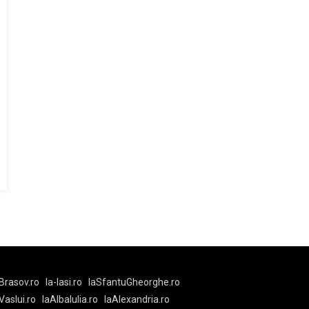
Brasov.ro
la-Iasi.ro
laSfantuGheorghe.ro
aVaslui.ro
laAlbaIulia.ro
laAlexandria.ro