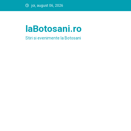
Skip
joi, august 06, 2026
to
content
laBotosani.ro
Stiri si evenimente la Botosani