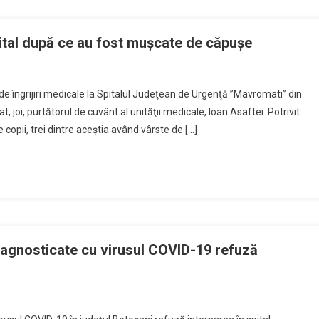
ital după ce au fost muşcate de căpuşe
de îngrijiri medicale la Spitalul Judeţean de Urgenţă ”Mavromati” din
joi, purtătorul de cuvânt al unităţii medicale, Ioan Asaftei. Potrivit
e copii, trei dintre aceştia având vârste de […]
e
iagnosticate cu virusul COVID-19 refuză
tiv