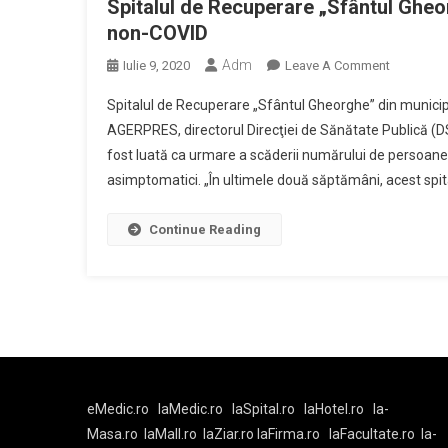
Spitalul de Recuperare „Sfântul Gheor
Debutea
non-COVID
Pe
Adm
On
Iulie 9, 2020
Leave A Comment
13
Spitalul
Iulie!
Spitalul de Recuperare „Sfântul Gheorghe” din municipiu
De
AGERPRES, directorul Direcţiei de Sănătate Publică (D
Recupera
fost luată ca urmare a scăderii numărului de persoane 
„Sfântul
asimptomatici. „În ultimele două săptămâni, acest spit
Gheorghe
Din
Municipiul
Continue Reading
Botoşani
A
Redevenit
Spital
Non-
COVID
eMedic.ro
laMedic.ro
laSpital.ro
laHotel.ro
la-
Masa.ro
laMall.ro
laZiar.ro
laFirma.ro
laFacultate.ro
la-