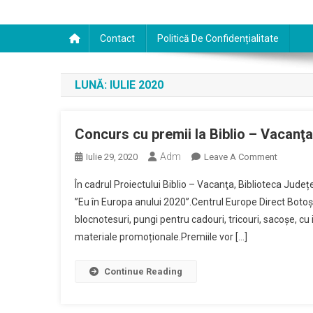
Contact
Politică De Confidențialitate
LUNĂ:
IULIE 2020
Concurs cu premii la Biblio – Vacanţa
Adm
On
Iulie 29, 2020
Leave A Comment
Concurs
În cadrul Proiectului Biblio – Vacanţa, Biblioteca Jude
Cu
”Eu în Europa anului 2020”.Centrul Europe Direct Botoșan
Premii
blocnotesuri, pungi pentru cadouri, tricouri, sacoșe, cu
La
materiale promoționale.Premiile vor […]
Biblio
–
Vacanţa
Continue Reading