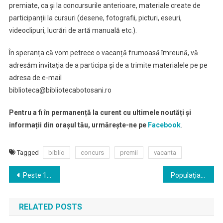
premiate, ca și la concursurile anterioare, materiale create de
participanții la cursuri (desene, fotografii, picturi, eseuri,
videoclipuri, lucrări de artă manuală etc.).
În speranța că vom petrece o vacanță frumoasă îmreună, vă
adresăm invitația de a participa și de a trimite materialele pe pe
adresa de e-mail
biblioteca@bibliotecabotosani.ro
Pentru a fi în permanență la curent cu ultimele noutăți și
informații din orașul tău, urmărește-ne pe
Facebook
.
Tagged
biblio
concurs
premii
vacanta
Navigare
Peste 150 de persoane au ajuns la spital după ce au fost muşcate de căpuşe
Populaţia din municipiile Botoşani şi Dorohoi, dar şi din alte 14 localităţi va rămâne fără apă
în
RELATED POSTS
articole