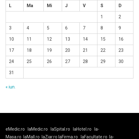
L
Ma
Mi
J
V
S
D
1
2
3
4
5
6
7
8
9
10
11
12
13
14
15
16
17
18
19
20
21
22
23
24
25
26
27
28
29
30
31
« iun.
eMedic.ro
laMedic.ro
laSpital.ro
laHotel.ro
la-
Masa.ro
laMall.ro
laZiar.ro
laFirma.ro
laFacultate.ro
la-