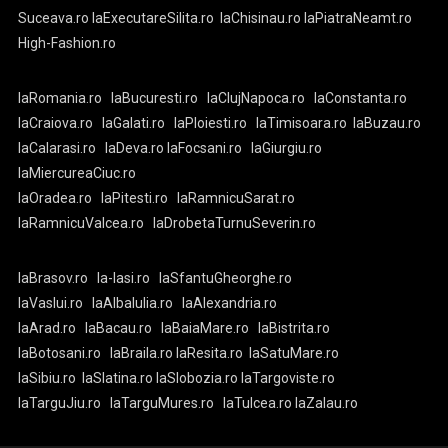
Suceava.ro
laExecutareSilita.ro
laChisinau.ro
laPiatraNeamt.ro
High-Fashion.ro
laRomania.ro
laBucuresti.ro
laClujNapoca.ro
laConstanta.ro
laCraiova.ro
laGalati.ro
laPloiesti.ro
laTimisoara.ro
laBuzau.ro
laCalarasi.ro
laDeva.ro
laFocsani.ro
laGiurgiu.ro
laMiercureaCiuc.ro
laOradea.ro
laPitesti.ro
laRamnicuSarat.ro
laRamnicuValcea.ro
laDrobetaTurnuSeverin.ro
laBrasov.ro
la-Iasi.ro
laSfantuGheorghe.ro
laVaslui.ro
laAlbaIulia.ro
laAlexandria.ro
laArad.ro
laBacau.ro
laBaiaMare.ro
laBistrita.ro
laBotosani.ro
laBraila.ro
laResita.ro
laSatuMare.ro
laSibiu.ro
laSlatina.ro
laSlobozia.ro
laTargoviste.ro
laTarguJiu.ro
laTarguMures.ro
laTulcea.ro
laZalau.ro