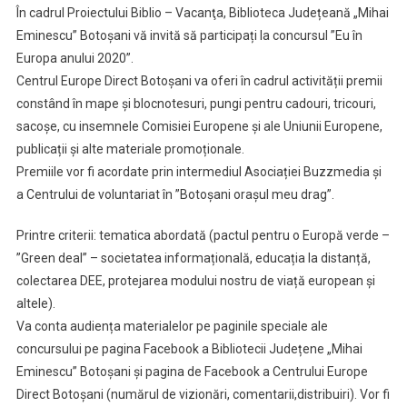
În cadrul Proiectului Biblio – Vacanţa, Biblioteca Județeană „Mihai
Cu
Eminescu” Botoșani vă invită să participați la concursul ”Eu în
Premii
Europa anului 2020”.
La
Centrul Europe Direct Botoșani va oferi în cadrul activității premii
Biblio
–
constând în mape și blocnotesuri, pungi pentru cadouri, tricouri,
Vacanţa
sacoșe, cu insemnele Comisiei Europene și ale Uniunii Europene,
publicații și alte materiale promoționale.
Premiile vor fi acordate prin intermediul Asociației Buzzmedia și
a Centrului de voluntariat în ”Botoșani orașul meu drag”.
Printre criterii: tematica abordată (pactul pentru o Europă verde –
”Green deal” – societatea informațională, educația la distanță,
colectarea DEE, protejarea modului nostru de viață european și
altele).
Va conta audiența materialelor pe paginile speciale ale
concursului pe pagina Facebook a Bibliotecii Județene „Mihai
Eminescu” Botoșani și pagina de Facebook a Centrului Europe
Direct Botoșani (numărul de vizionări, comentarii,distribuiri). Vor fi