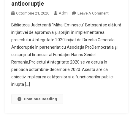
anticorupţie
Adm
On
Octombrie 21, 2020
Leave A Comment
Biblioteca
Biblioteca Județeană ”Mihai Eminescu” Botoșani se alătură
Județeană,
inițiativei de apromova și sprijini în implementarea
Parteneră
proiectului #Integritate 2020.Inițiat de Directia Generala
În
Anticoruptie în parteneriat cu Asociația ProDemocratia și
Proiectul
#Integritate
cu sprijinul financiar al Fundației Hanns Seidel
2020
Romania,Proiectul #Integritate 2020 se va derula în
–
perioada octombrie-decembrie 2020. Acesta are ca
Concurs
obiectiv implicarea cetățenilor si a funcționarilor publici
De
înlupta […]
Filme
De
Continue Reading
Scurt,
Metraj
Cu
Tematică
Anticorupţie