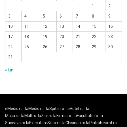
1
2
3
4
5
6
7
8
9
10
11
12
13
14
15
16
17
18
19
20
21
22
23
24
25
26
27
28
29
30
31
« iun.
eMedic.ro
laMedic.ro
laSpital.ro
laHotel.ro
la-
Masa.ro
laMall.ro
laZiar.ro
laFirma.ro
laFacultate.ro
la-
Suceava.ro
laExecutareSilita.ro
laChisinau.ro
laPiatraNeamt.ro