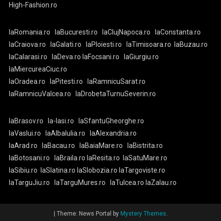
High-Fashion.ro
laRomania.ro
laBucuresti.ro
laClujNapoca.ro
laConstanta.ro
laCraiova.ro
laGalati.ro
laPloiesti.ro
laTimisoara.ro
laBuzau.ro
laCalarasi.ro
laDeva.ro
laFocsani.ro
laGiurgiu.ro
laMiercureaCiuc.ro
laOradea.ro
laPitesti.ro
laRamnicuSarat.ro
laRamnicuValcea.ro
laDrobetaTurnuSeverin.ro
laBrasov.ro
la-Iasi.ro
laSfantuGheorghe.ro
laVaslui.ro
laAlbaIulia.ro
laAlexandria.ro
laArad.ro
laBacau.ro
laBaiaMare.ro
laBistrita.ro
laBotosani.ro
laBraila.ro
laResita.ro
laSatuMare.ro
laSibiu.ro
laSlatina.ro
laSlobozia.ro
laTargoviste.ro
laTarguJiu.ro
laTarguMures.ro
laTulcea.ro
laZalau.ro
|
Theme: News Portal by
Mystery Themes
.