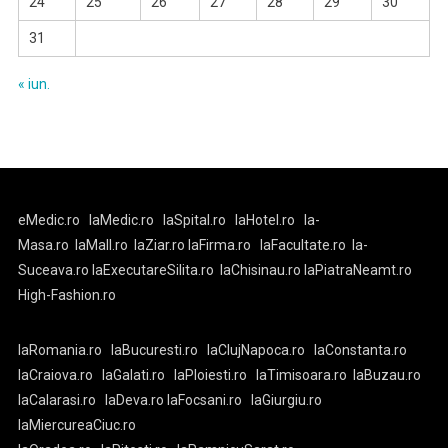
24
25
26
27
28
29
30
31
« iun.
eMedic.ro
laMedic.ro
laSpital.ro
laHotel.ro
la-
Masa.ro
laMall.ro
laZiar.ro
laFirma.ro
laFacultate.ro
la-
Suceava.ro
laExecutareSilita.ro
laChisinau.ro
laPiatraNeamt.ro
High-Fashion.ro
laRomania.ro
laBucuresti.ro
laClujNapoca.ro
laConstanta.ro
laCraiova.ro
laGalati.ro
laPloiesti.ro
laTimisoara.ro
laBuzau.ro
laCalarasi.ro
laDeva.ro
laFocsani.ro
laGiurgiu.ro
laMiercureaCiuc.ro