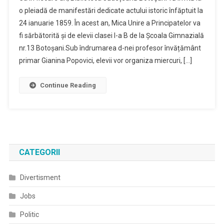
Unire,
o pleiadă de manifestări dedicate actului istoric înfăptuit la
Sărbătorită
24 ianuarie 1859. În acest an, Mica Unire a Principatelor va
De
fi sărbătorită și de elevii clasei I-a B de la Școala Gimnazială
Copii
La
nr.13 Botoșani.Sub îndrumarea d-nei profesor învățământ
Biblioteca
primar Gianina Popovici, elevii vor organiza miercuri, […]
Județeană
”Mihai
Continue Reading
Eminescu”
CATEGORII
Divertisment
Jobs
Politic