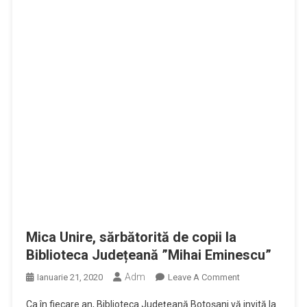
Mica Unire, sărbătorită de copii la
Biblioteca Județeană ”Mihai Eminescu”
Adm
On
Ianuarie 21, 2020
Leave A Comment
Mica
Ca în fiecare an, Biblioteca Județeană Botoșani vă invită la