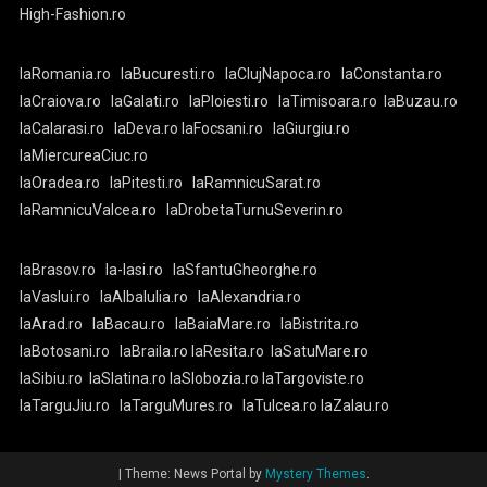
High-Fashion.ro
laRomania.ro
laBucuresti.ro
laClujNapoca.ro
laConstanta.ro
laCraiova.ro
laGalati.ro
laPloiesti.ro
laTimisoara.ro
laBuzau.ro
laCalarasi.ro
laDeva.ro
laFocsani.ro
laGiurgiu.ro
laMiercureaCiuc.ro
laOradea.ro
laPitesti.ro
laRamnicuSarat.ro
laRamnicuValcea.ro
laDrobetaTurnuSeverin.ro
laBrasov.ro
la-Iasi.ro
laSfantuGheorghe.ro
laVaslui.ro
laAlbaIulia.ro
laAlexandria.ro
laArad.ro
laBacau.ro
laBaiaMare.ro
laBistrita.ro
laBotosani.ro
laBraila.ro
laResita.ro
laSatuMare.ro
laSibiu.ro
laSlatina.ro
laSlobozia.ro
laTargoviste.ro
laTarguJiu.ro
laTarguMures.ro
laTulcea.ro
laZalau.ro
|
Theme: News Portal by
Mystery Themes
.