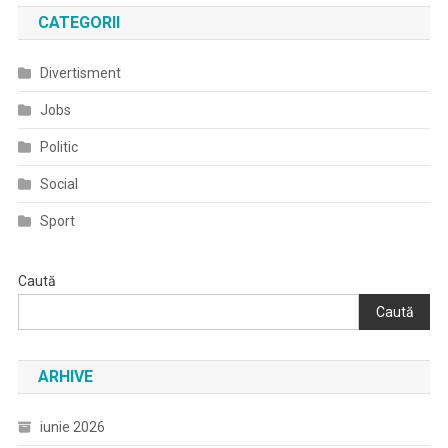
Și
CATEGORII
Reținerea
Pentru
Divertisment
24
Jobs
De
Ore,
Politic
Începând
Cu
Social
Data
Sport
De
02,
Respectiv
Caută
03
Caută
Iunie
2021,
A
ARHIVE
11
Inculpați
iunie 2026
(un