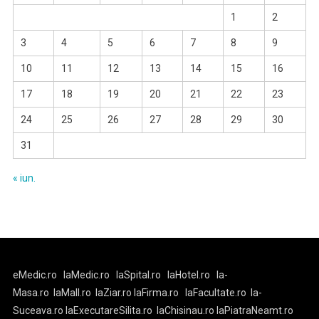
1
2
3
4
5
6
7
8
9
10
11
12
13
14
15
16
17
18
19
20
21
22
23
24
25
26
27
28
29
30
31
« iun.
eMedic.ro
laMedic.ro
laSpital.ro
laHotel.ro
la-
Masa.ro
laMall.ro
laZiar.ro
laFirma.ro
laFacultate.ro
la-
Suceava.ro
laExecutareSilita.ro
laChisinau.ro
laPiatraNeamt.ro