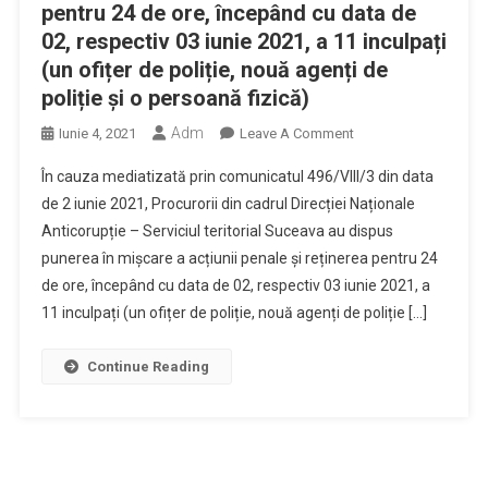
pentru 24 de ore, începând cu data de
02, respectiv 03 iunie 2021, a 11 inculpați
(un ofițer de poliție, nouă agenți de
poliție și o persoană fizică)
Adm
On
Iunie 4, 2021
Leave A Comment
Procurorii
În cauza mediatizată prin comunicatul 496/VIII/3 din data
Din
de 2 iunie 2021, Procurorii din cadrul Direcției Naționale
Cadrul
Anticorupție – Serviciul teritorial Suceava au dispus
Direcției
punerea în mișcare a acțiunii penale și reținerea pentru 24
Naționale
Anticorupție
de ore, începând cu data de 02, respectiv 03 iunie 2021, a
Au
11 inculpați (un ofițer de poliție, nouă agenți de poliție […]
Dispus
Punerea
Continue Reading
În
Mișcare
A
Acțiunii
Penale