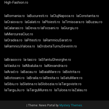
High-Fashion.ro
laRomania.ro
laBucuresti.ro
laClujNapoca.ro
laConstanta.ro
laCraiova.ro
laGalati.ro
laPloiesti.ro
laTimisoara.ro
laBuzau.ro
laCalarasi.ro
laDeva.ro
laFocsani.ro
laGiurgiu.ro
laMiercureaCiuc.ro
laOradea.ro
laPitesti.ro
laRamnicuSarat.ro
laRamnicuValcea.ro
laDrobetaTurnuSeverin.ro
laBrasov.ro
la-Iasi.ro
laSfantuGheorghe.ro
laVaslui.ro
laAlbaIulia.ro
laAlexandria.ro
laArad.ro
laBacau.ro
laBaiaMare.ro
laBistrita.ro
laBotosani.ro
laBraila.ro
laResita.ro
laSatuMare.ro
laSibiu.ro
laSlatina.ro
laSlobozia.ro
laTargoviste.ro
laTarguJiu.ro
laTarguMures.ro
laTulcea.ro
laZalau.ro
|
Theme: News Portal by
Mystery Themes
.