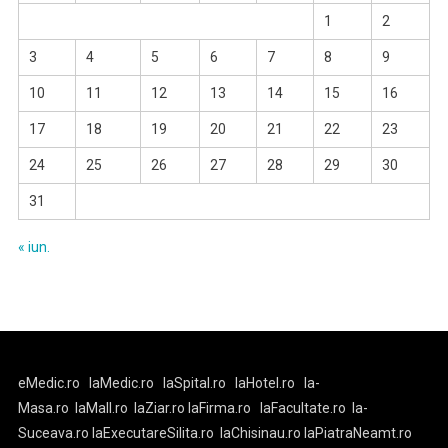
1
2
3
4
5
6
7
8
9
10
11
12
13
14
15
16
17
18
19
20
21
22
23
24
25
26
27
28
29
30
31
« iun.
eMedic.ro
laMedic.ro
laSpital.ro
laHotel.ro
la-
Masa.ro
laMall.ro
laZiar.ro
laFirma.ro
laFacultate.ro
la-
Suceava.ro
laExecutareSilita.ro
laChisinau.ro
laPiatraNeamt.ro