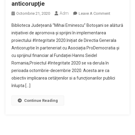
anticorupţie
Adm
On
Octombrie 21, 2020
Leave A Comment
Biblioteca
Biblioteca Județeană ”Mihai Eminescu” Botoșani se alătură
Județeană,
inițiativei de apromova și sprijini în implementarea
Parteneră
proiectului #Integritate 2020.Inițiat de Directia Generala
În
Anticoruptie în parteneriat cu Asociația ProDemocratia și
Proiectul
#Integritate
cu sprijinul financiar al Fundației Hanns Seidel
2020
Romania,Proiectul #Integritate 2020 se va derula în
–
perioada octombrie-decembrie 2020. Acesta are ca
Concurs
obiectiv implicarea cetățenilor si a funcționarilor publici
De
înlupta […]
Filme
De
Continue Reading
Scurt,
Metraj
Cu
Tematică
Anticorupţie