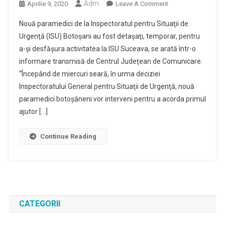
Adm
On
Aprilie 9, 2020
Leave A Comment
Nouă
Nouă paramedici de la Inspectoratul pentru Situaţii de
Paramedici
Urgenţă (ISU) Botoşani au fost detaşaţi, temporar, pentru
De
a-şi desfăşura activitatea la ISU Suceava, se arată într-o
La
informare transmisă de Centrul Judeţean de Comunicare.
Inspectoratul
Pentru
“Începând de miercuri seară, în urma deciziei
Situaţii
Inspectoratului General pentru Situaţii de Urgenţă, nouă
De
paramedici botoşăneni vor interveni pentru a acorda primul
Urgenţă,
ajutor […]
Transferaţi
La
Continue Reading
Suceava
CATEGORII