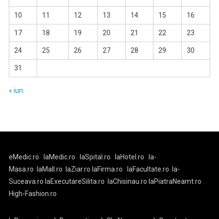
10
11
12
13
14
15
16
17
18
19
20
21
22
23
24
25
26
27
28
29
30
31
« iun.
eMedic.ro
laMedic.ro
laSpital.ro
laHotel.ro
la-
Masa.ro
laMall.ro
laZiar.ro
laFirma.ro
laFacultate.ro
la-
Suceava.ro
laExecutareSilita.ro
laChisinau.ro
laPiatraNeamt.ro
High-Fashion.ro