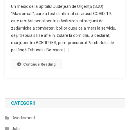
Un
Un medic de la Spitalul Judeţean de Urgenţă (SJU)
Medic
”Mavromati”, care a fost confirmat cu virusul COVID-19,
De
este urmărit penal pentru săvârşirea infracţiunii de
La
zădărnicire a combaterii bolilor după ce a mers la serviciu,
Spitalul
Judeţean
deşi trebuia să se afle în izolare la domiciliu, a declarat,
De
marţi, pentru AGERPRES, prim-procurorul Parchetului de
Urgenţă,
pe lângă Tribunalul Botoşani, […]
Urmărit
Penal
Continue Reading
Pentru
Zădărnicirea
Combaterii
Bolilor
CATEGORII
Divertisment
Jobs