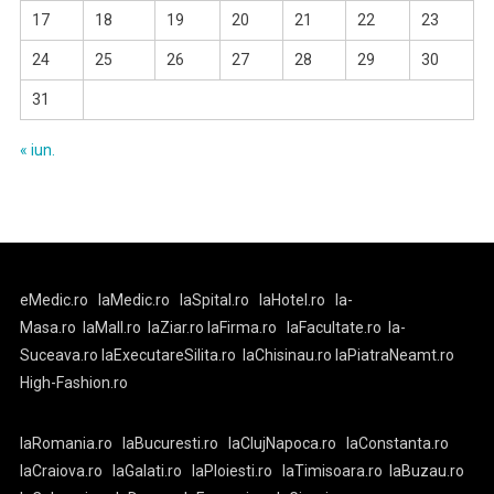
17
18
19
20
21
22
23
24
25
26
27
28
29
30
31
« iun.
eMedic.ro
laMedic.ro
laSpital.ro
laHotel.ro
la-
Masa.ro
laMall.ro
laZiar.ro
laFirma.ro
laFacultate.ro
la-
Suceava.ro
laExecutareSilita.ro
laChisinau.ro
laPiatraNeamt.ro
High-Fashion.ro
laRomania.ro
laBucuresti.ro
laClujNapoca.ro
laConstanta.ro
laCraiova.ro
laGalati.ro
laPloiesti.ro
laTimisoara.ro
laBuzau.ro