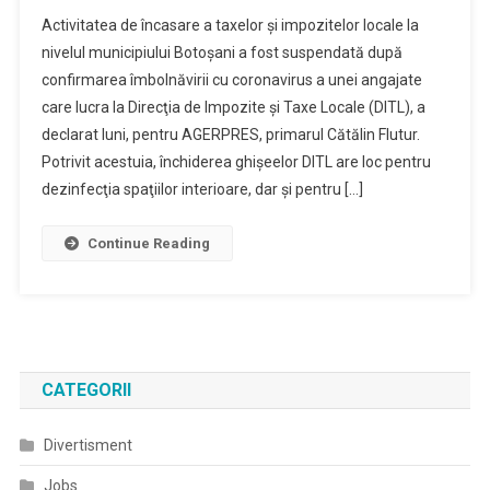
Plata
Activitatea de încasare a taxelor şi impozitelor locale la
Taxelor
nivelul municipiului Botoşani a fost suspendată după
Şi
confirmarea îmbolnăvirii cu coronavirus a unei angajate
Impozitelor
care lucra la Direcţia de Impozite şi Taxe Locale (DITL), a
La
Primăria
declarat luni, pentru AGERPRES, primarul Cătălin Flutur.
Botoşani,
Potrivit acestuia, închiderea ghişeelor DITL are loc pentru
Întreruptă
dezinfecţia spaţiilor interioare, dar şi pentru […]
După
Ce
Continue Reading
O
Angajată
A
Fost
Diagnosticată
Cu
CATEGORII
COVID-
19
Divertisment
Jobs