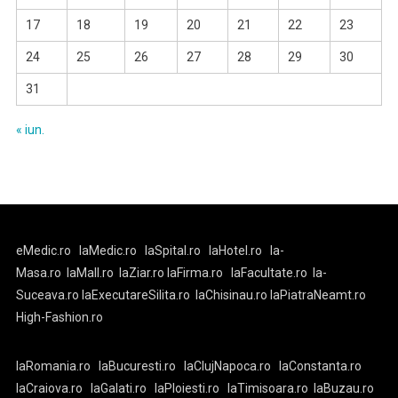
17
18
19
20
21
22
23
24
25
26
27
28
29
30
31
« iun.
eMedic.ro
laMedic.ro
laSpital.ro
laHotel.ro
la-
Masa.ro
laMall.ro
laZiar.ro
laFirma.ro
laFacultate.ro
la-
Suceava.ro
laExecutareSilita.ro
laChisinau.ro
laPiatraNeamt.ro
High-Fashion.ro
laRomania.ro
laBucuresti.ro
laClujNapoca.ro
laConstanta.ro
laCraiova.ro
laGalati.ro
laPloiesti.ro
laTimisoara.ro
laBuzau.ro