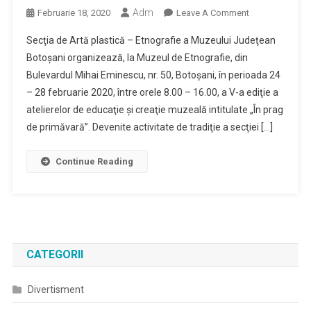
Adm
On
Februarie 18, 2020
Leave A Comment
„ÎN
Secţia de Artă plastică – Etnografie a Muzeului Judeţean
PRAG
Botoşani organizează, la Muzeul de Etnografie, din
DE
Bulevardul Mihai Eminescu, nr. 50, Botoşani, în perioada 24
PRIMÄVARĂ”,
– 28 februarie 2020, între orele 8.00 – 16.00, a V-a ediţie a
EDIŢIA
A
atelierelor de educaţie şi creaţie muzeală intitulate „În prag
V-
de primăvară”. Devenite activitate de tradiţie a secţiei […]
A
ATELIERE
Continue Reading
DE
EDUCAŢIE
ŞI
CREAŢIE
MUZEALĂ
CATEGORII
Divertisment