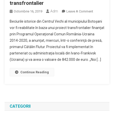
transfrontalier
Adm
On
Octombrie 16, 2019
Leave A Comment
Cătălin
Beciurile istorice din Centrul Vechi al municipiului Botoşani
Flutur:
vor fi reabilitate în baza unui proiect transfrontalier finanţat
Beciurile
prin Programul Operaţional Comun România-Ucraina
Istorice
2014-2020, a anunţat, miercuri, într-o conferinţă de presă,
Din
Centrul
primarul Cătălin Flutur. Proiectul va fi implementat în
Vechi
parteneriat cu administraţia locală din Ivano-Frankivsk
Al
(Ucraina) şi va avea o valoare de 842.000 de euro. „Noi […]
Municipiului
Botoşani,
Continue Reading
Reabilitate
Printr-
Un
Program
Transfrontalie
CATEGORII