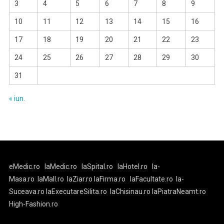
3
4
5
6
7
8
9
10
11
12
13
14
15
16
17
18
19
20
21
22
23
24
25
26
27
28
29
30
31
« iun.
eMedic.ro
laMedic.ro
laSpital.ro
laHotel.ro
la-
Masa.ro
laMall.ro
laZiar.ro
laFirma.ro
laFacultate.ro
la-
Suceava.ro
laExecutareSilita.ro
laChisinau.ro
laPiatraNeamt.ro
High-Fashion.ro