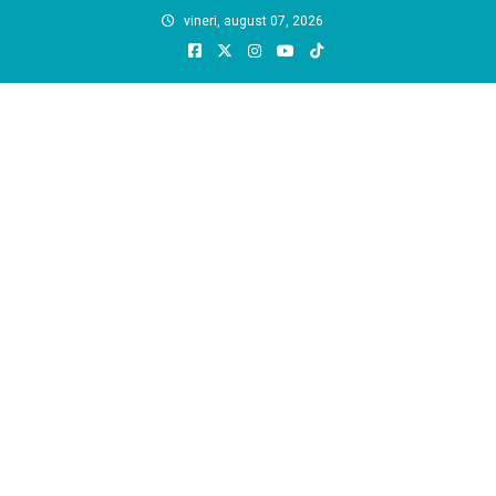
Skip
vineri, august 07, 2026
to
content