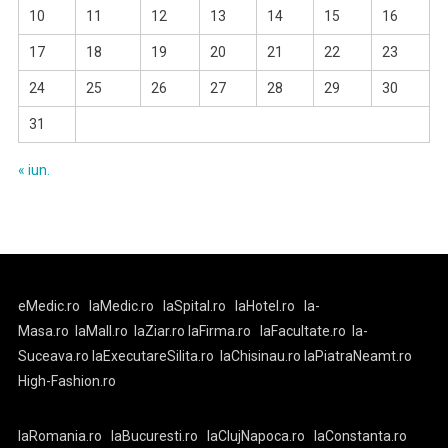
10
11
12
13
14
15
16
17
18
19
20
21
22
23
24
25
26
27
28
29
30
31
« iun.
eMedic.ro
laMedic.ro
laSpital.ro
laHotel.ro
la-
Masa.ro
laMall.ro
laZiar.ro
laFirma.ro
laFacultate.ro
la-
Suceava.ro
laExecutareSilita.ro
laChisinau.ro
laPiatraNeamt.ro
High-Fashion.ro
laRomania.ro
laBucuresti.ro
laClujNapoca.ro
laConstanta.ro