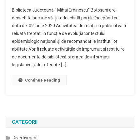
Biblioteca
Biblioteca Județeană ” Mihai Eminescu” Botoșani are
Judeteana
deosebita bucurie să-și redeschidă porțile începând cu
”MIHAI
data de: 02 Iunie 2020.Activitatea de relații cu publicul va fi
EMINESCU”
reluată treptat, în funcție de evoluțiacontextului
Își
Redeschide
epidemiologic național și de recomandările instituțiilor
Porțile
abilitate.Vor fi reluate activitățile de împrumut și restituire
de documente de bibliotecă,oferirea de informații
legislative și de referințe […]
Continue Reading
CATEGORII
Divertisment