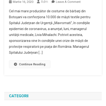
Adm
On
Martie 16, 2020
Leave A Comment
O
Cel mai mare producător de costume de bărbaţi din
Fabrică
Botoşani va confecţiona 10.000 de măşti textile pentru
De
Spitalul Judeţean de Urgenţă „Mavromati”, în condiţiile
Confecţii
epidemiei de coronavirus, a anunţat, luni, managerul
Produce
10.000
unităţii medicale, Livia Mihalachi. Potrivit acesteia,
De
sponsorizarea vine în condiţiile unei crize de măşti de
Măşti
protecţie respiratorii pe piaţa din România. Managerul
De
Spitalului Judeţean […]
Protecţie
Textile
Continue Reading
Pentru
Spitalul
Judeţean
De
Urgenţă
CATEGORII