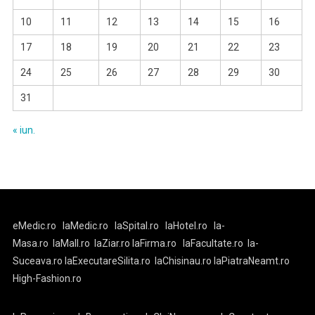
10
11
12
13
14
15
16
17
18
19
20
21
22
23
24
25
26
27
28
29
30
31
« iun.
eMedic.ro
laMedic.ro
laSpital.ro
laHotel.ro
la-
Masa.ro
laMall.ro
laZiar.ro
laFirma.ro
laFacultate.ro
la-
Suceava.ro
laExecutareSilita.ro
laChisinau.ro
laPiatraNeamt.ro
High-Fashion.ro