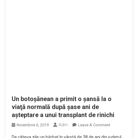
Un botoşănean a primit o şansă la o
viaţă normală după şase ani de
aşteptare a unui transplant de rinichi
Adm
On
Noiembrie 6, 2019
Leave A Comment
Un
De câteva zile un bărbat în vârstă de 38 de ani din judeţul