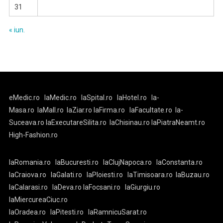
31
« iun.
eMedic.ro
laMedic.ro
laSpital.ro
laHotel.ro
la-
Masa.ro
laMall.ro
laZiar.ro
laFirma.ro
laFacultate.ro
la-
Suceava.ro
laExecutareSilita.ro
laChisinau.ro
laPiatraNeamt.ro
High-Fashion.ro
laRomania.ro
laBucuresti.ro
laClujNapoca.ro
laConstanta.ro
laCraiova.ro
laGalati.ro
laPloiesti.ro
laTimisoara.ro
laBuzau.ro
laCalarasi.ro
laDeva.ro
laFocsani.ro
laGiurgiu.ro
laMiercureaCiuc.ro
laOradea.ro
laPitesti.ro
laRamnicuSarat.ro