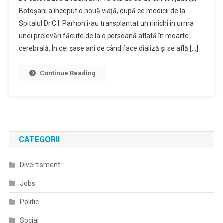
Botoşănean
Botoşani a început o nouă viaţă, după ce medicii de la
A
Spitalul Dr.C.I. Parhon i-au transplantat un rinichi în urma
Primit
unei prelevări făcute de la o persoană aflată în moarte
O
Şansă
cerebrală. În cei şase ani de când face dializă şi se află […]
La
O
Continue Reading
Viaţă
Normală
După
Şase
Ani
CATEGORII
De
Aşteptare
A
Divertisment
Unui
Jobs
Transplant
De
Politic
Rinichi
Social