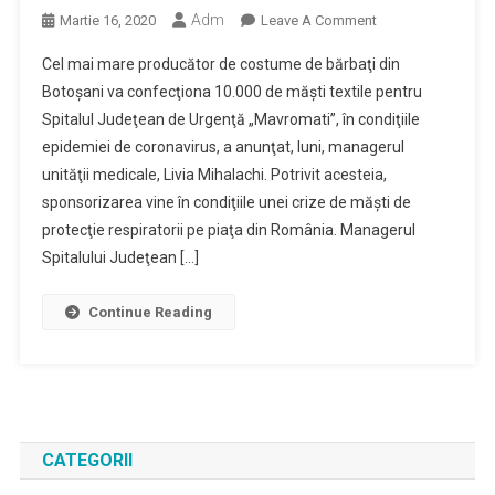
Adm
On
Martie 16, 2020
Leave A Comment
O
Cel mai mare producător de costume de bărbaţi din
Fabrică
Botoşani va confecţiona 10.000 de măşti textile pentru
De
Spitalul Judeţean de Urgenţă „Mavromati”, în condiţiile
Confecţii
epidemiei de coronavirus, a anunţat, luni, managerul
Produce
10.000
unităţii medicale, Livia Mihalachi. Potrivit acesteia,
De
sponsorizarea vine în condiţiile unei crize de măşti de
Măşti
protecţie respiratorii pe piaţa din România. Managerul
De
Spitalului Judeţean […]
Protecţie
Textile
Continue Reading
Pentru
Spitalul
Judeţean
De
Urgenţă
CATEGORII