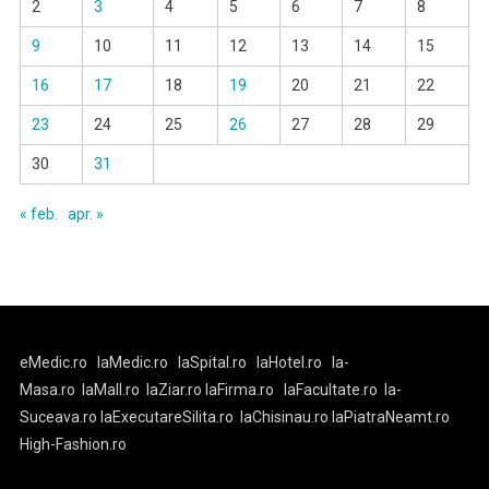
2
3
4
5
6
7
8
9
10
11
12
13
14
15
16
17
18
19
20
21
22
23
24
25
26
27
28
29
30
31
« feb.
apr. »
eMedic.ro
laMedic.ro
laSpital.ro
laHotel.ro
la-
Masa.ro
laMall.ro
laZiar.ro
laFirma.ro
laFacultate.ro
la-
Suceava.ro
laExecutareSilita.ro
laChisinau.ro
laPiatraNeamt.ro
High-Fashion.ro