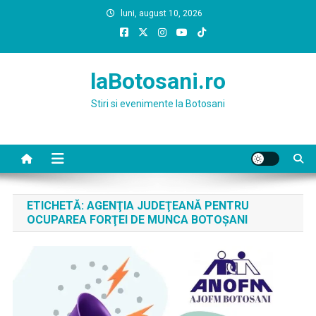
Skip
luni, august 10, 2026
to
content
laBotosani.ro
Stiri si evenimente la Botosani
ETICHETĂ:
AGENŢIA JUDEŢEANĂ PENTRU
OCUPAREA FORŢEI DE MUNCA BOTOŞANI