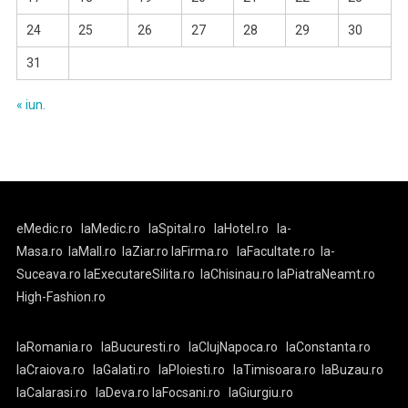
24
25
26
27
28
29
30
31
« iun.
eMedic.ro
laMedic.ro
laSpital.ro
laHotel.ro
la-
Masa.ro
laMall.ro
laZiar.ro
laFirma.ro
laFacultate.ro
la-
Suceava.ro
laExecutareSilita.ro
laChisinau.ro
laPiatraNeamt.ro
High-Fashion.ro
laRomania.ro
laBucuresti.ro
laClujNapoca.ro
laConstanta.ro
laCraiova.ro
laGalati.ro
laPloiesti.ro
laTimisoara.ro
laBuzau.ro
laCalarasi.ro
laDeva.ro
laFocsani.ro
laGiurgiu.ro