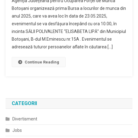
Agenţia Judeţeană pentru Ocuparea Forţei de Munca
Botoşani organizează prima Bursa a locurilor de munca din
anul 2025, care va avea loc în data de 23.05.2025,
evenimentul se va desfăşura începând cu ora 10.00, în
incinta SĂLII POLIVALENTE “ELISABETA LIPĂ” din Municipiul
Botoșani, B-dul M.Eminescu nr.15A . Evenimentul se
adresează tuturor persoanelor aflate în căutarea […]
Continue Reading
CATEGORII
Divertisment
Jobs