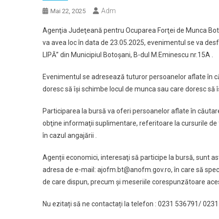
Adm
Mai 22, 2025
Agenţia Judeţeană pentru Ocuparea Forţei de Munca Boto
va avea loc în data de 23.05.2025, e
venimentul se va desf
LIPĂ” din Municipiul Botoșani, B-dul M.Eminescu nr.15A .
Evenimentul se adresează tuturor persoanelor aflate în că
doresc să își schimbe locul de munca sau care doresc să î
Participarea la bursă va oferi persoanelor aflate în căuta
obţine informaţii suplimentare, referitoare la cursurile de
în cazul angajării .
Agenții economici, interesaţi să participe la bursă, sunt 
adresa de e-mail: ajofm.bt@anofm.gov.ro, în care să speci
de care dispun, precum și meseriile corespunzătoare ace
Nu ezitați să ne contactați la telefon : 0231 536791/ 0231