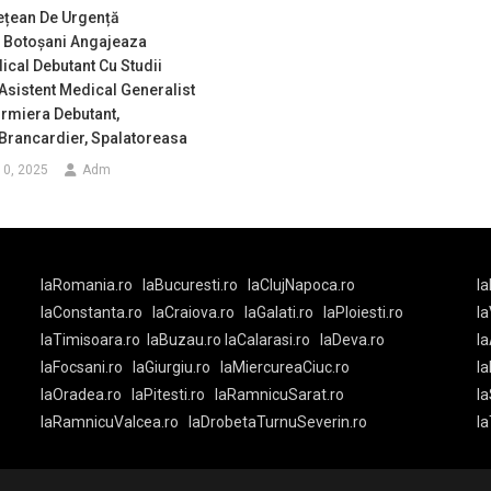
ețean De Urgență
 Botoșani Angajeaza
ical Debutant Cu Studii
 Asistent Medical Generalist
firmiera Debutant,
, Brancardier, Spalatoreasa
10, 2025
Adm
laRomania.ro
laBucuresti.ro
laClujNapoca.ro
la
laConstanta.ro
laCraiova.ro
laGalati.ro
laPloiesti.ro
l
laTimisoara.ro
laBuzau.ro
laCalarasi.ro
laDeva.ro
la
laFocsani.ro
laGiurgiu.ro
laMiercureaCiuc.ro
la
laOradea.ro
laPitesti.ro
laRamnicuSarat.ro
la
laRamnicuValcea.ro
laDrobetaTurnuSeverin.ro
l