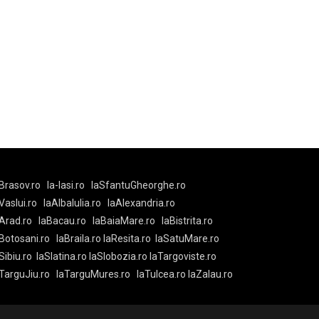
Brasov.ro
la-Iasi.ro
laSfantuGheorghe.ro
aVaslui.ro
laAlbaIulia.ro
laAlexandria.ro
Arad.ro
laBacau.ro
laBaiaMare.ro
laBistrita.ro
Botosani.ro
laBraila.ro
laResita.ro
laSatuMare.ro
Sibiu.ro
laSlatina.ro
laSlobozia.ro
laTargoviste.ro
aTarguJiu.ro
laTarguMures.ro
laTulcea.ro
laZalau.ro