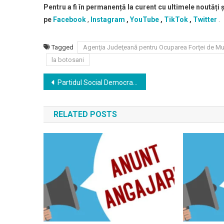
Pentru a fi în permanență la curent cu ultimele noutăți 
pe
Facebook
,
Instagram
,
YouTube
,
TikTok
,
Twitter
.
Tagged
Agenţia Judeţeană pentru Ocuparea Forţei de M
la botosani
Navigare
Partidul Social Democrat a obţinut cele mai multe mandate de primar la alegerile locale de duminică
în
RELATED POSTS
articole