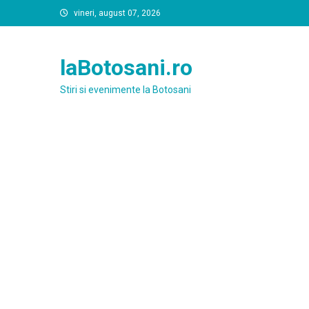
Skip
vineri, august 07, 2026
to
content
laBotosani.ro
Stiri si evenimente la Botosani