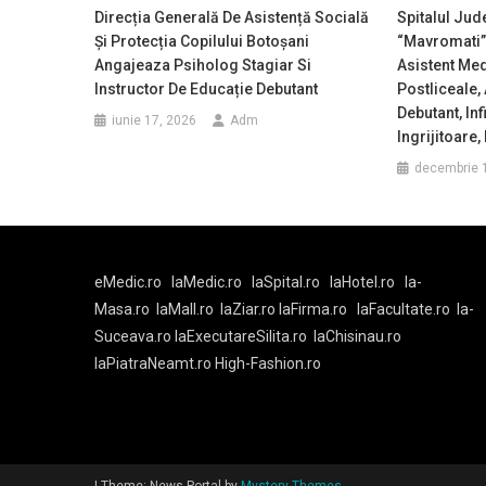
Direcția Generală De Asistență Socială
Spitalul Jud
Şi Protecția Copilului Botoșani
“Mavromati”
Angajeaza Psiholog Stagiar Si
Asistent Med
Instructor De Educație Debutant
Postliceale,
Debutant, In
iunie 17, 2026
Adm
Ingrijitoare
decembrie 
eMedic.ro
laMedic.ro
laSpital.ro
laHotel.ro
la-
Masa.ro
laMall.ro
laZiar.ro
laFirma.ro
laFacultate.ro
la-
Suceava.ro
laExecutareSilita.ro
laChisinau.ro
laPiatraNeamt.ro
High-Fashion.ro