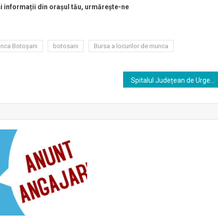
și informații din orașul tău, urmărește-ne
unca Botoşani
botosani
Bursa a locurilor de munca
Spitalul Județean de Urgență “Mavromati” Botoșani angajeaza asistent medical debutant cu studii postliceale, asistent medical generalist debutant, infirmiera debutant, ingrijitoare, brancardier, spalatoreasa