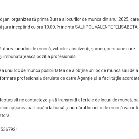
şani organizează prima Bursa a locurilor de munca din anul 2025, care
ăşura începând cu ora 10.00, în incinta SĂLII POLIVALENTE “ELISABETA
utarea unui loc de muncă, viitorilor absolvenți, șomeri, persoane care
şi imbunătățească poziția profesională.
rea unui loc de muncă posibilitatea de a obţine un loc de muncă sau de a
 formare profesională derulate de către Agenţie și la facilităţile acordat
asteptaţi să ne contacteze și să transmită ofertele de locuri de muncă, pe
fice opțiunea participării la bursă și numărul locurilor de muncă vacant
stora.
 536792 !