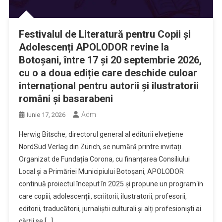
Festivalul de Literatură pentru Copii și
Adolescenți APOLODOR revine la
Botoșani, între 17 și 20 septembrie 2026,
cu o a doua ediție care deschide culoar
internațional pentru autorii și ilustratorii
români și basarabeni
Adm
Iunie 17, 2026
Herwig Bitsche, directorul general al editurii elvețiene
NordSüd Verlag din Zürich, se numără printre invitați.
Organizat de Fundația Corona, cu finanțarea Consiliului
Local și a Primăriei Municipiului Botoșani, APOLODOR
continuă proiectul început în 2025 și propune un program în
care copiii, adolescenții, scriitorii, ilustratorii, profesorii,
editorii, traducătorii, jurnaliștii culturali și alți profesioniști ai
cărții se […]