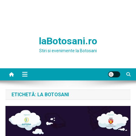
laBotosani.ro
Stiri si evenimente la Botosani
ETICHETĂ:
LA BOTOSANI