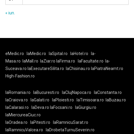
« iun.
eMedic.ro
laMedic.ro
laSpital.ro
laHotel.ro
la-
Masa.ro
laMall.ro
laZiar.ro
laFirma.ro
laFacultate.ro
la-
Suceava.ro
laExecutareSilita.ro
laChisinau.ro
laPiatraNeamt.ro
High-Fashion.ro
laRomania.ro
laBucuresti.ro
laClujNapoca.ro
laConstanta.ro
laCraiova.ro
laGalati.ro
laPloiesti.ro
laTimisoara.ro
laBuzau.ro
laCalarasi.ro
laDeva.ro
laFocsani.ro
laGiurgiu.ro
laMiercureaCiuc.ro
laOradea.ro
laPitesti.ro
laRamnicuSarat.ro
laRamnicuValcea.ro
laDrobetaTurnuSeverin.ro