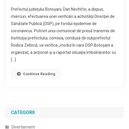
Prefectul
Prefectul judeţului Botoşani, Dan Nechifor, a dispus,
A
miercuri, efectuarea unei verificări a activităţii Direcţiei de
Dispus
Sănătate Publică (DSP), pe fondul epidemiei de
Efectuarea
coronavirus. Potrivit unui comunicat de presă transmis de
Unei
Verificări
Instituţia prefectului, comisia, condusă de subprefectul
A
Rodica Zelincă, va verifica „modul în care DSP Botoşani a
Activităţii
organizat, a acţionat şi a raportat situaţia îmbolnăvirilor cu
DSP
[…]
Continue Reading
CATEGORII
Divertisment