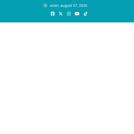
Skip
vineri, august 07, 2026
to
content