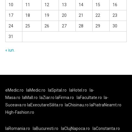
10
11
12
13
14
15
16
17
18
19
20
21
22
23
24
25
26
27
28
29
30
31
« iun.
eMedic.ro
laMedic.ro
laSpital.ro
laHotel.ro
la-
Masa.ro
laMall.ro
laZiar.ro
laFirma.ro
laFacultate.ro
la-
Suceava.ro
laExecutareSilita.ro
laChisinau.ro
laPiatraNeamt.ro
High-Fashion.ro
laRomania.ro
laBucuresti.ro
laClujNapoca.ro
laConstanta.ro