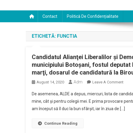
Contact
Politică De Confidențialitate
ETICHETĂ:
FUNCTIA
Candidatul Alianţei Liberalilor şi Dem
municipiului Botoşani, fostul deputa
marţi, dosarul de candidatură la Biro
Adm
On
August 14, 2020
Leave A Comment
Candi
De asemenea, ALDE a depus, miercuri, lista de candidaţi
Alianţ
mine, cât şi pentru colegii mei. E prima provocare pentr
Libera
am început să îl duc la bun sfârşit, iar în ziua de […]
Şi
Democ
(ALD
Continue Reading
La