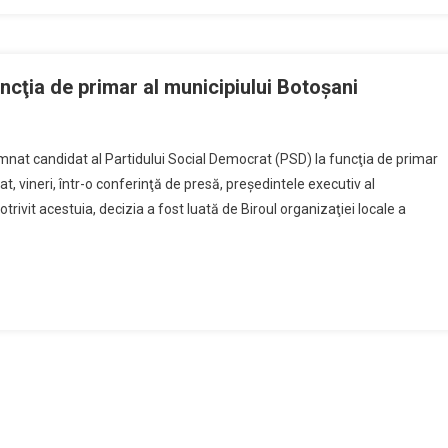
ia
r
uncţia de primar al municipiului Botoşani
ipiului
ani,
D
l
mnat candidat al Partidului Social Democrat (PSD) la funcţia de primar
at
ţat, vineri, într-o conferinţă de presă, preşedintele executiv al
nţat,
na
rivit acestuia, decizia a fost luată de Biroul organizaţiei locale a
eri,
ntina
didatul
că
nu,
cţia
mar
s,
icipiului
ul
toşani
datură