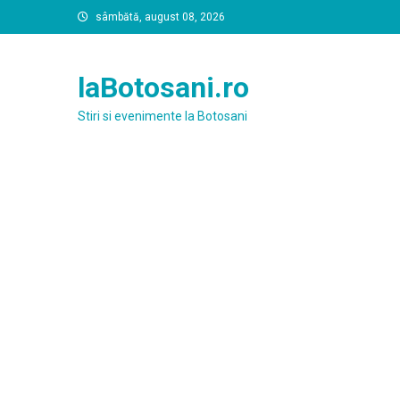
Skip
sâmbătă, august 08, 2026
to
content
laBotosani.ro
Stiri si evenimente la Botosani