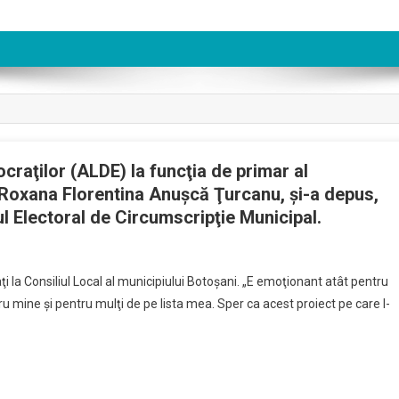
ocraţilor (ALDE) la funcţia de primar al
t Roxana Florentina Anuşcă Ţurcanu, şi-a depus,
ul Electoral de Circumscripţie Municipal.
datul
 la Consiliul Local al municipiului Botoşani. „E emoţionant atât pentru
ei
u mine şi pentru mulţi de pe lista mea. Sper ca acest proiect pe care l-
lilor
raţilor
E)