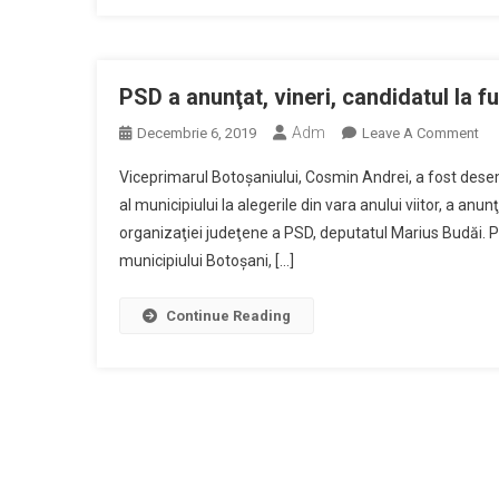
Funcţ
De
Prima
Al
PSD a anunţat, vineri, candidatul la f
Munic
Adm
On
Decembrie 6, 2019
Leave A Comment
Botoş
PS
Fostu
Viceprimarul Botoşaniului, Cosmin Andrei, a fost dese
A
Deput
al municipiului la alegerile din vara anului viitor, a anun
Anu
Roxa
organizaţiei judeţene a PSD, deputatul Marius Budăi. Pot
Vin
Flore
municipiului Botoşani, […]
Can
Anuş
La
Ţurca
Fun
Continue Reading
Şi-
De
A
Pri
Depu
Al
Marţi,
Mun
Dosar
Bo
De
Candi