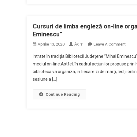
Biblio
Județ
”Mihai
Emine
Cursuri de limba engleză on-line org
Eminescu”
Adm
On
Aprilie 13, 2020
Leave A Comment
Cursur
Intrate în tradiția Bibliotecii Județene ”Mihai Eminesc
De
mediul on-line.Astfel, în cadrul acțiunilor propuse pri
Limba
biblioteca va organiza, în fiecare zi de marți, lecții onl
Engle
sesiune a […]
On-
Line
Organi
Continue Reading
De
Biblio
Județ
”Mihai
Emine