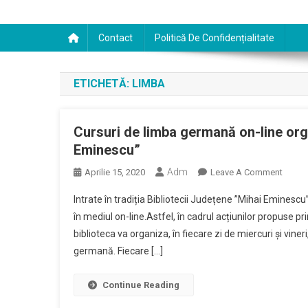
Contact
Politică De Confidențialitate
ETICHETĂ:
LIMBA
Cursuri de limba germană on-line org
Eminescu”
Adm
On
Aprilie 15, 2020
Leave A Comment
Cursur
Intrate în tradiția Bibliotecii Județene ”Mihai Eminesc
De
în mediul on-line.Astfel, în cadrul acțiunilor propuse 
Limba
biblioteca va organiza, în fiecare zi de miercuri și vineri
Germa
germană. Fiecare […]
On-
Line
Organi
Continue Reading
De