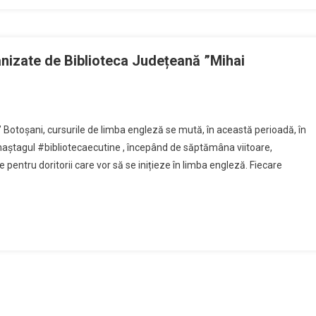
teca
eană
scu”
anizate de Biblioteca Județeană ”Mihai
i
u” Botoșani, cursurile de limba engleză se mută, în această perioadă, în
n haștagul #bibliotecaecutine , începând de săptămâna viitoare,
ine pentru doritorii care vor să se inițieze în limba engleză. Fiecare
ză
zate
teca
eană
scu”