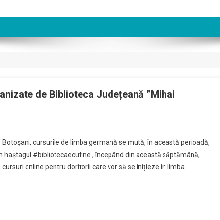
anizate de Biblioteca Județeană ”Mihai
i
u” Botoșani, cursurile de limba germană se mută, în această perioadă,
prin haștagul #bibliotecaecutine , începând din această săptămână,
, cursuri online pentru doritorii care vor să se inițieze în limba
nă
zate