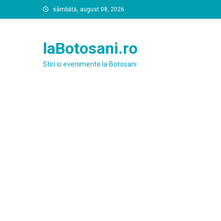
Skip
sâmbătă, august 08, 2026
to
content
laBotosani.ro
Stiri si evenimente la Botosani