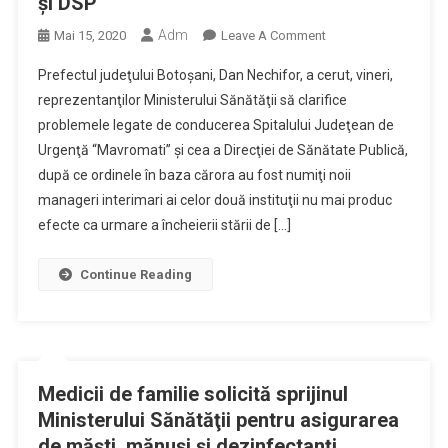
şi DSP
Adm
On
Mai 15, 2020
Leave A Comment
Prefectul
Prefectul judeţului Botoşani, Dan Nechifor, a cerut, vineri,
Dan
reprezentanţilor Ministerului Sănătăţii să clarifice
Nechifor
problemele legate de conducerea Spitalului Judeţean de
Solicită
Urgenţă “Mavromati” şi cea a Direcţiei de Sănătate Publică,
Ministerului
Sănătăţii
după ce ordinele în baza cărora au fost numiţi noii
Clarificarea
manageri interimari ai celor două instituţii nu mai produc
Problemelor
efecte ca urmare a încheierii stării de […]
Legate
De
Continue Reading
Conducerile
SJU
Şi
DSP
Medicii de familie solicită sprijinul
Ministerului Sănătăţii pentru asigurarea
de măşti, mănuşi şi dezinfectanţi