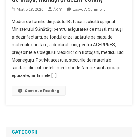
Adm
On
Martie 23, 2020
Leave A Comment
Medicii
Medicii de familie din judeţul Botoşani solicită sprijinul
De
Ministerului Sănătăţii pentru asigurarea de măşti, mănuşi
Familie
şi dezinfectanţi, pe fondul crizei apărute pe piaţa de
Solicită
materiale sanitare, a declarat, luni, pentru AGERPRES,
Sprijinul
Ministerului
preşedintele Colegiului Medicilor din Botoşani, medicul Didi
Sănătăţii
Moşneguţu. Potrivit acestuia, stocurile de materiale
Pentru
sanitare din cabinetele medicilor de familie sunt aproape
Asigurarea
epuizate, iar firmele […]
De
Măşti,
Continue Reading
Mănuşi
Şi
Dezinfectanţi
CATEGORII