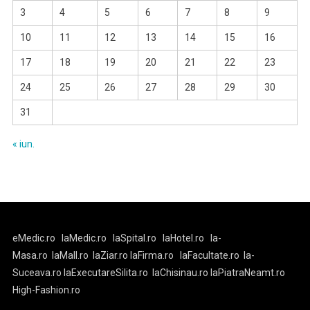
3
4
5
6
7
8
9
10
11
12
13
14
15
16
17
18
19
20
21
22
23
24
25
26
27
28
29
30
31
« iun.
eMedic.ro
laMedic.ro
laSpital.ro
laHotel.ro
la-
Masa.ro
laMall.ro
laZiar.ro
laFirma.ro
laFacultate.ro
la-
Suceava.ro
laExecutareSilita.ro
laChisinau.ro
laPiatraNeamt.ro
High-Fashion.ro