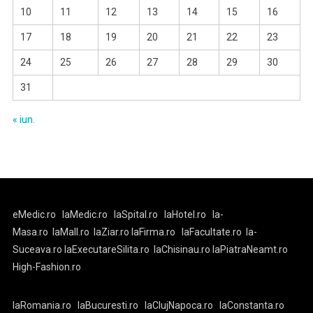
10
11
12
13
14
15
16
17
18
19
20
21
22
23
24
25
26
27
28
29
30
31
« iun.
eMedic.ro
laMedic.ro
laSpital.ro
laHotel.ro
la-
Masa.ro
laMall.ro
laZiar.ro
laFirma.ro
laFacultate.ro
la-
Suceava.ro
laExecutareSilita.ro
laChisinau.ro
laPiatraNeamt.ro
High-Fashion.ro
laRomania.ro
laBucuresti.ro
laClujNapoca.ro
laConstanta.ro