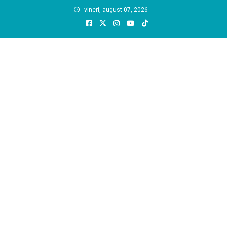
Skip
vineri, august 07, 2026
to
content