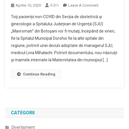
Adm
On
Aprilie 10, 2020
Leave A Comment
Toţi
Toţi pacienţii non-COVID din Secţia de obstetrică şi
Pacienţii
ginecologie a Spitalului Judeţean de Urgenţă (SJU)
Non-
„Mavromati” din Botoşani vor fi mutaţi, începând de vineri,
COVID
fie la Spitalul Municipal Dorohoi fie la alte spitale din
Din
Secţia
regiune, potrivit unei decizii adoptate de managerul SJU,
De
medicul Livia Mihalachi. Potrivit documentului, nou-născuţii
Obstetrică
şi mamele internate la Maternitatea din municipiul […]
Şi
Ginecologie
Continue Reading
A
SJU,
Trimişi
La
Alte
Spitale
CATEGORII
Divertisment