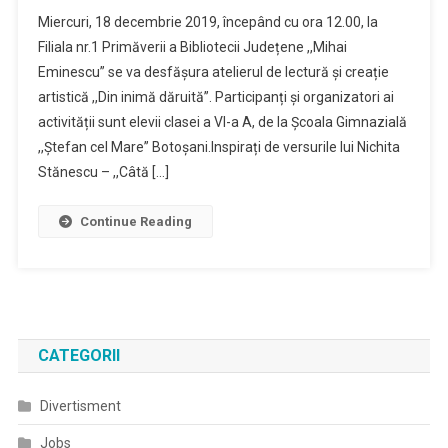
Din
Miercuri, 18 decembrie 2019, începând cu ora 12.00, la
Inimă
Filiala nr.1 Primăverii a Bibliotecii Județene ,,Mihai
Dăruită,
Eminescu” se va desfășura atelierul de lectură și creație
În
artistică ,,Din inimă dăruită”. Participanți și organizatori ai
Prag
De
activității sunt elevii clasei a VI-a A, de la Școala Gimnazială
Crăciun
,,Ștefan cel Mare” Botoșani.Inspirați de versurile lui Nichita
–
Stănescu – ,,Câtă […]
Atelier
De
Continue Reading
Creație,
Organizat
La
Biblioteca
Județeană
Botoșani
CATEGORII
Divertisment
Jobs