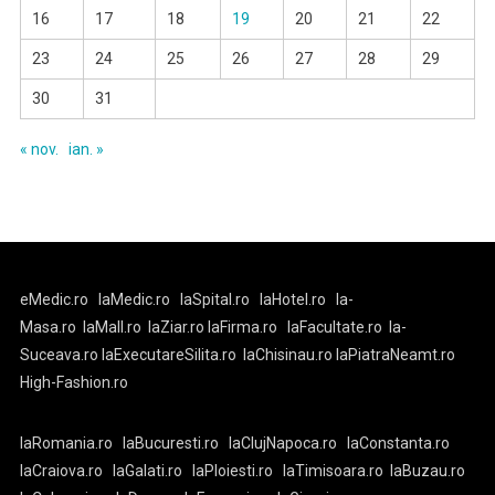
16
17
18
19
20
21
22
23
24
25
26
27
28
29
30
31
« nov.
ian. »
eMedic.ro
laMedic.ro
laSpital.ro
laHotel.ro
la-
Masa.ro
laMall.ro
laZiar.ro
laFirma.ro
laFacultate.ro
la-
Suceava.ro
laExecutareSilita.ro
laChisinau.ro
laPiatraNeamt.ro
High-Fashion.ro
laRomania.ro
laBucuresti.ro
laClujNapoca.ro
laConstanta.ro
laCraiova.ro
laGalati.ro
laPloiesti.ro
laTimisoara.ro
laBuzau.ro