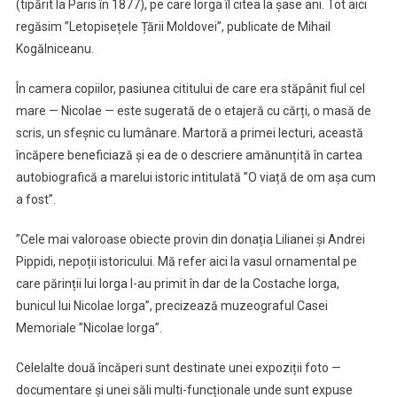
(tipărit la Paris în 1877), pe care Iorga îl citea la șase ani. Tot aici
regăsim ”Letopisețele Țării Moldovei”, publicate de Mihail
Kogălniceanu.
În camera copiilor, pasiunea cititului de care era stăpânit fiul cel
mare — Nicolae — este sugerată de o etajeră cu cărți, o masă de
scris, un sfeșnic cu lumânare. Martoră a primei lecturi, această
încăpere beneficiază și ea de o descriere amănunțită în cartea
autobiografică a marelui istoric intitulată ”O viață de om așa cum
a fost”.
”Cele mai valoroase obiecte provin din donația Lilianei și Andrei
Pippidi, nepoții istoricului. Mă refer aici la vasul ornamental pe
care părinții lui Iorga l-au primit în dar de la Costache Iorga,
bunicul lui Nicolae Iorga”, precizează muzeograful Casei
Memoriale ”Nicolae Iorga”.
Celelalte două încăperi sunt destinate unei expoziții foto —
documentare și unei săli multi-funcționale unde sunt expuse