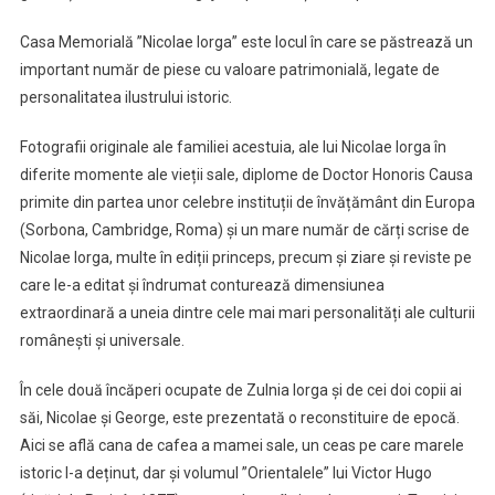
Casa Memorială ”Nicolae Iorga” este locul în care se păstrează un
important număr de piese cu valoare patrimonială, legate de
personalitatea ilustrului istoric.
Fotografii originale ale familiei acestuia, ale lui Nicolae Iorga în
diferite momente ale vieții sale, diplome de Doctor Honoris Causa
primite din partea unor celebre instituții de învățământ din Europa
(Sorbona, Cambridge, Roma) și un mare număr de cărți scrise de
Nicolae Iorga, multe în ediții princeps, precum și ziare și reviste pe
care le-a editat și îndrumat conturează dimensiunea
extraordinară a uneia dintre cele mai mari personalități ale culturii
românești și universale.
În cele două încăperi ocupate de Zulnia Iorga și de cei doi copii ai
săi, Nicolae și George, este prezentată o reconstituire de epocă.
Aici se află cana de cafea a mamei sale, un ceas pe care marele
istoric l-a deținut, dar și volumul ”Orientalele” lui Victor Hugo