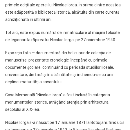
primele ediții ale operei lui Nicolae Iorga. În prima dintre acestea
este adăpostită o bibliotecă istorică, alcătuită din carte curentă
achiziționată în ultimii ani.
Tot aici, este expus numărul de înmatriculare al mașinii folosite
de legionari la răpirea lui Nicolae Iorga, pe 27 noiembrie 1940.
Expoziția foto — documentară din hol cuprinde colecția de
manuscrise, prezentate cronologic, începând cu primele
documente școlare, continuând cu perioada studiilor liceale,
universitare, din țară și în străinătate, și încheindu-se cu anii
deplinei maturități a savantului.
Casa Memorială ”Nicolae Iorga” a fost inclusă în categoria
monumentelor istorice, atrăgând atenția prin arhitectura
secolului al XIX-lea.
Nicolae Iorga s-a născut pe 17 ianuarie 1871 la Botoșani, fiind ucis
de legionari pe 27 noiembrie 1940, la Strejnic, în județul Prahova.