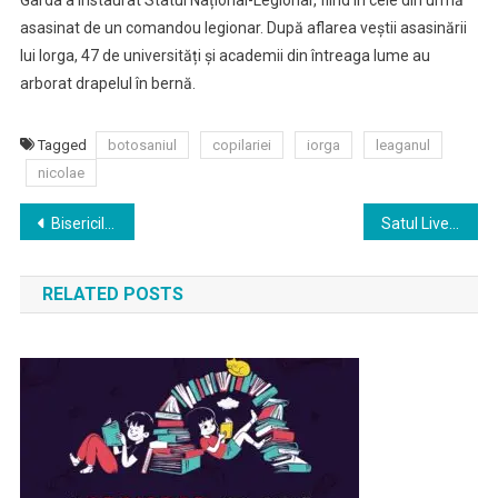
Garda a instaurat Statul Național-Legionar, fiind în cele din urmă
asasinat de un comandou legionar. După aflarea veștii asasinării
lui Iorga, 47 de universități și academii din întreaga lume au
arborat drapelul în bernă.
Tagged
botosaniul
copilariei
iorga
leaganul
nicolae
Navigare
Bisericile ștefaniene, repere ale istoriei și dovezi ale credinței
Satul Liveni – locul care păstrează spriritul enescian
în
RELATED POSTS
articole