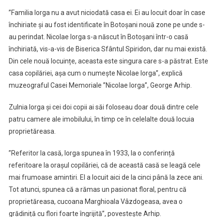
”Familia Iorga nu a avut niciodată casa ei. Ei au locuit doar în case
închiriate și au fost identificate în Botoșani nouă zone pe unde s-
au perindat. Nicolae Iorga s-a născut în Botoșani într-o casă
închiriată, vis-a-vis de Biserica Sfântul Spiridon, dar nu mai există.
Din cele nouă locuințe, aceasta este singura care s-a păstrat. Este
casa copilăriei, așa cum o numește Nicolae Iorga”, explică
muzeograful Casei Memoriale ”Nicolae Iorga”, George Arhip.
Zulnia Iorga și cei doi copii ai săi foloseau doar două dintre cele
patru camere ale imobilului, în timp ce în celelalte două locuia
proprietăreasa.
”Referitor la casă, Iorga spunea în 1933, la o conferință
referitoare la orașul copilăriei, că de această casă se leagă cele
mai frumoase amintiri. El a locuit aici de la cinci până la zece ani.
Tot atunci, spunea că a rămas un pasionat floral, pentru că
proprietăreasa, cucoana Marghioala Vâzdogeasa, avea o
grădiniță cu flori foarte îngrijită”, povestește Arhip.