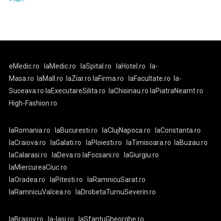
eMedic.ro
laMedic.ro
laSpital.ro
laHotel.ro
la-
Masa.ro
laMall.ro
laZiar.ro
laFirma.ro
laFacultate.ro
la-
Suceava.ro
laExecutareSilita.ro
laChisinau.ro
laPiatraNeamt.ro
High-Fashion.ro
laRomania.ro
laBucuresti.ro
laClujNapoca.ro
laConstanta.ro
laCraiova.ro
laGalati.ro
laPloiesti.ro
laTimisoara.ro
laBuzau.ro
laCalarasi.ro
laDeva.ro
laFocsani.ro
laGiurgiu.ro
laMiercureaCiuc.ro
laOradea.ro
laPitesti.ro
laRamnicuSarat.ro
laRamnicuValcea.ro
laDrobetaTurnuSeverin.ro
laBrasov.ro
la-Iasi.ro
laSfantuGheorghe.ro