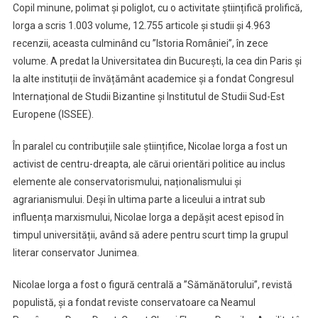
Copil minune, polimat și poliglot, cu o activitate științifică prolifică,
Iorga a scris 1.003 volume, 12.755 articole și studii și 4.963
recenzii, aceasta culminând cu ”Istoria României”, în zece
volume. A predat la Universitatea din București, la cea din Paris și
la alte instituții de învățământ academice și a fondat Congresul
Internațional de Studii Bizantine și Institutul de Studii Sud-Est
Europene (ISSEE).
În paralel cu contribuțiile sale științifice, Nicolae Iorga a fost un
activist de centru-dreapta, ale cărui orientări politice au inclus
elemente ale conservatorismului, naționalismului și
agrarianismului. Deși în ultima parte a liceului a intrat sub
influența marxismului, Nicolae Iorga a depășit acest episod în
timpul universității, având să adere pentru scurt timp la grupul
literar conservator Junimea.
Nicolae Iorga a fost o figură centrală a ”Sămănătorului”, revistă
populistă, și a fondat reviste conservatoare ca Neamul