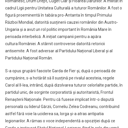
Românesc, Drum Drept, Cuget Clar și Floarea Darurilor. A militat în
cadrul Ligii pentru Unitatea Culturală a tuturor Românilor. A fost o
figură proeminentă în tabăra pro-Antanta în timpul Primului
Război Mondial, datorită susținerii cauzei românilor din Austro-
Ungaria și a avut un rol politic important în România Mare în
perioada interbelică. A inițiat campanii pentru a apăra
cultura României. A stârnit controverse datorită retoricii
antisemite. A fost adversar al Partidului Național Liberal și al
Partidului Național Român.
S-a opus grupării fasciste Garda de Fier și, după o perioadă de
cumpănire, s-a hotărât să îl susțină pe rivalul acesteia, regele
Carol al II-lea, intrând, după dizolvarea tuturor celorlalte partide, în
partidul unic, de sorginte corporatistă și autoritaristă, Frontul
Renașterii Naționale. Pentru că fusese implicat într-o dispută
personală cu liderul Gărzii, Corneliu Zelea Codreanu, contribuind
astfel fără voie la uciderea sa, Iorga și-a atras antipatia
legionarilor. A rămas o voce independentă a opoziției după ce