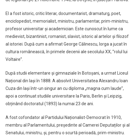
El a fost istoric, critic literar, documentarist, dramaturg, poet,
enciclopedist, memorialist, ministru, parlamentar, prim-ministru,
profesor universitar și academician. Este cunoscut în lume ca
medievist, bizantinist, romanist, slavist, istoric al artelor și filozof
al istoriei. După cum a afirmat George Călinescu, Iorga a jucat în
cultura românească, în primele decenii ale secolului XX, ”rolul lui
Voltaire”.
După studii elementare și gimnaziale în Botoșani, a urmat Liceul
Național din Iași în 1888. A absolvit Universitatea Alexandru Ioan
Cuza din Iași într-un singur an cu diploma „magna cum laude”,
apoi a continuat studiile universitare la Paris, Berlin și Leipzig,
obținând doctoratul (1893) la numai 23 de ani.
A fost cofondator al Partidului Naționalist-Democrat în 1910,
membru al Parlamentului, președinte al Camerei Deputaților și al
Senatului, ministru, și, pentru o scurtă perioadă, prim-ministru.