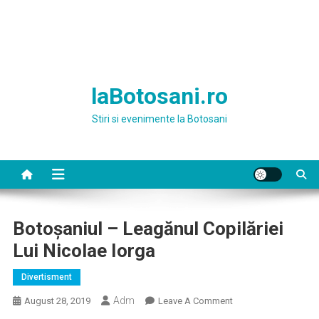
laBotosani.ro
Stiri si evenimente la Botosani
Botoșaniul – Leagănul Copilăriei
Lui Nicolae Iorga
Divertisment
Adm
On
August 28, 2019
Leave A Comment
Botoșaniul