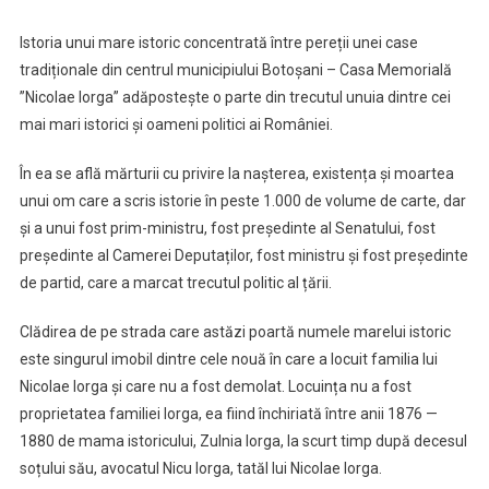
–
Istoria unui mare istoric concentrată între pereții unei case
Leagănul
tradiționale din centrul municipiului Botoșani – Casa Memorială
Copilăriei
”Nicolae Iorga” adăpostește o parte din trecutul unuia dintre cei
Lui
Nicolae
mai mari istorici și oameni politici ai României.
Iorga
În ea se află mărturii cu privire la nașterea, existența și moartea
unui om care a scris istorie în peste 1.000 de volume de carte, dar
și a unui fost prim-ministru, fost președinte al Senatului, fost
președinte al Camerei Deputaților, fost ministru și fost președinte
de partid, care a marcat trecutul politic al țării.
Clădirea de pe strada care astăzi poartă numele marelui istoric
este singurul imobil dintre cele nouă în care a locuit familia lui
Nicolae Iorga și care nu a fost demolat. Locuința nu a fost
proprietatea familiei Iorga, ea fiind închiriată între anii 1876 —
1880 de mama istoricului, Zulnia Iorga, la scurt timp după decesul
soțului său, avocatul Nicu Iorga, tatăl lui Nicolae Iorga.