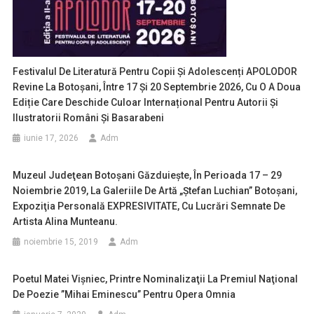
Festivalul De Literatură Pentru Copii Și Adolescenți APOLODOR
Revine La Botoșani, Între 17 Și 20 Septembrie 2026, Cu O A Doua
Ediție Care Deschide Culoar Internațional Pentru Autorii Și
Ilustratorii Români Și Basarabeni
iunie 17, 2026
Adm
Muzeul Judeţean Botoşani Găzduieşte, În Perioada 17 – 29
Noiembrie 2019, La Galeriile De Artă „Ştefan Luchian” Botoşani,
Expoziţia Personală EXPRESIVITATE, Cu Lucrări Semnate De
Artista Alina Munteanu.
noiembrie 15, 2019
Adm
Poetul Matei Vişniec, Printre Nominalizaţii La Premiul Naţional
De Poezie ”Mihai Eminescu” Pentru Opera Omnia