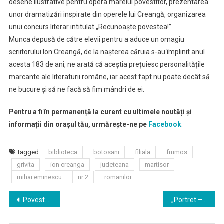
desene ilustrative pentru opera marelui povestitor, prezentarea
Grivița
unor dramatizări inspirate din operele lui Creangă, organizarea
unui concurs literar intitulat „Recunoaște povestea!”.
Munca depusă de către elevii pentru a aduce un omagiu
scriitorului Ion Creangă, de la nașterea căruia s-au împlinit anul
acesta 183 de ani, ne arată că aceștia prețuiesc personalitățile
marcante ale literaturii române, iar acest fapt nu poate decât să
ne bucure și să ne facă să fim mândri de ei.
Pentru a fi în permanență la curent cu ultimele noutăți și
informații din orașul tău, urmărește-ne pe
Facebook
.
Tagged
biblioteca
botosani
filiala
frumos
grivita
ion creanga
judeteana
martisor
mihai eminescu
nr 2
romanilor
Navigare
Povestea ”Sarea în bucate”, pusă în scenă la Biblioteca Județeană Botoșani
„Portret – Ion Creangă” la Biblioteca Județeană
în