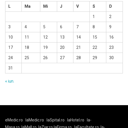
L
Ma
Mi
J
V
S
D
1
2
3
4
5
6
7
8
9
10
11
12
13
14
15
16
17
18
19
20
21
22
23
24
25
26
27
28
29
30
31
« iun.
eMedic.ro
laMedic.ro
laSpital.ro
laHotel.ro
la-
Masa.ro
laMall.ro
laZiar.ro
laFirma.ro
laFacultate.ro
la-