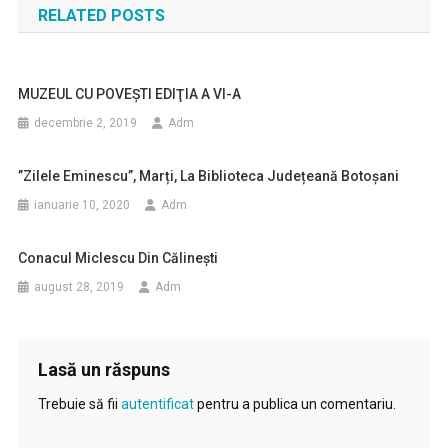
RELATED POSTS
articole
MUZEUL CU POVEŞTI EDIŢIA A VI-A
decembrie 2, 2019
Adm
”Zilele Eminescu”, Marți, La Biblioteca Județeană Botoșani
ianuarie 10, 2020
Adm
Conacul Miclescu Din Călineşti
august 28, 2019
Adm
Lasă un răspuns
Trebuie să fii
autentificat
pentru a publica un comentariu.