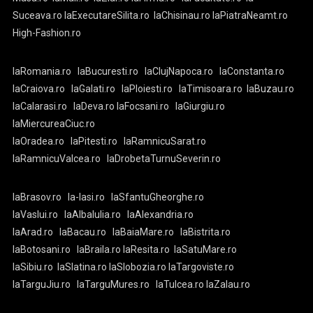
Suceava.ro
laExecutareSilita.ro
laChisinau.ro
laPiatraNeamt.ro
High-Fashion.ro
laRomania.ro
laBucuresti.ro
laClujNapoca.ro
laConstanta.ro
laCraiova.ro
laGalati.ro
laPloiesti.ro
laTimisoara.ro
laBuzau.ro
laCalarasi.ro
laDeva.ro
laFocsani.ro
laGiurgiu.ro
laMiercureaCiuc.ro
laOradea.ro
laPitesti.ro
laRamnicuSarat.ro
laRamnicuValcea.ro
laDrobetaTurnuSeverin.ro
laBrasov.ro
la-Iasi.ro
laSfantuGheorghe.ro
laVaslui.ro
laAlbaIulia.ro
laAlexandria.ro
laArad.ro
laBacau.ro
laBaiaMare.ro
laBistrita.ro
laBotosani.ro
laBraila.ro
laResita.ro
laSatuMare.ro
laSibiu.ro
laSlatina.ro
laSlobozia.ro
laTargoviste.ro
laTarguJiu.ro
laTarguMures.ro
laTulcea.ro
laZalau.ro