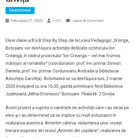
Divertisment
Adm
On
Februarie 27, 2020
Leave A Comment
“Ion Creangă –
Cel
Elevii clasei a III a B Step By Step, de la Liceul Pedagogic ,,N.Iorga,,
Mai
Botoșani, vor desfășura activității dedicate scriitorului Ion
Frumos
Creangă, în cadrul proiectului “Ion Creangă – cel mai frumos
Mărţişor
Al
mărţişor al românilor” (coordonatori: prof. înv. primar Simion
Românilor”
Daniela, prof. înv. primar Corduneanu Andrada și bibliotecar
La
Adochiței Garofița). Activitatea se va desfășura luni, 2 martie
Biblioteca
2020 începând cu ora 10,30, gazdă primitoare fiind Biblioteca
Județeană
Județeană „Mihai Eminescu” Botoșani- Filiala Nr. 2 Grivița.
„Mihai
Eminescu”
Acest proiect a cuprins o varietate de activități care i-au atras pe
Botoșani
elevi și i-au determinat să se implice cu mult entuziasm în
Filiala
realizarea acestora. Amintim câteva: redactarea unor creații
Nr.
literare inspirate din textul „Amintiri din copilărie”, realizarea de
2