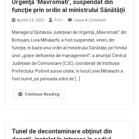
Urgenţă ‘Mavromati’, suspendat din
Cu
funcţie prin ordin al ministrului Sănătăţii
Coronavirus
Adm
On
Aprilie 24, 2020
Leave A Comment
Managerul
Managerul Spitalului Judeţean de Urgenţă „Mavromati” din
Spitalului
Botoşani, Livia Mihalachi, a fost suspendat, vineri, din
Judeţean
funcţie, în baza unui ordin al ministrului Sănătăţii, pe fondul
De
unor „grave deficienţe de management”, a anunţat Centrul
Urgenţă
‘Mavromati’,
Judeţean de Comunicare (CJC), coordonat de Instituţia
Suspendat
Prefectului. Potrivit sursei citate, în locul Liviei Mihalachi a
Din
fost numit, pe perioada stării de […]
Funcţie
Prin
Continue Reading
Ordin
Al
Ministrului
Sănătăţii
Tunel de decontaminare obţinut din