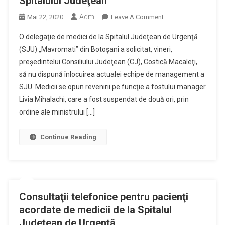
Spitalului Judeţean
Adm
On
Mai 22, 2020
Leave A Comment
Medicii
O delegaţie de medici de la Spitalul Judeţean de Urgenţă
Cer
(SJU) „Mavromati” din Botoşani a solicitat, vineri,
Preşedintelui
preşedintelui Consiliului Judeţean (CJ), Costică Macaleţi,
CJ
să nu dispună înlocuirea actualei echipe de management a
Să
Nu
SJU. Medicii se opun revenirii pe funcţie a fostului manager
Dispună
Livia Mihalachi, care a fost suspendat de două ori, prin
Înlocuirea
ordine ale ministrului […]
Actualei
Conduceri
Continue Reading
A
Spitalului
Judeţean
Consultaţii telefonice pentru pacienţi
acordate de medicii de la Spitalul
Judeţean de Urgenţă