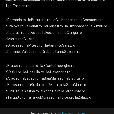
High-Fashion.ro
laRomania.ro
laBucuresti.ro
laClujNapoca.ro
laConstanta.ro
laCraiova.ro
laGalati.ro
laPloiesti.ro
laTimisoara.ro
laBuzau.ro
laCalarasi.ro
laDeva.ro
laFocsani.ro
laGiurgiu.ro
laMiercureaCiuc.ro
laOradea.ro
laPitesti.ro
laRamnicuSarat.ro
laRamnicuValcea.ro
laDrobetaTurnuSeverin.ro
laBrasov.ro
la-Iasi.ro
laSfantuGheorghe.ro
laVaslui.ro
laAlbaIulia.ro
laAlexandria.ro
laArad.ro
laBacau.ro
laBaiaMare.ro
laBistrita.ro
laBotosani.ro
laBraila.ro
laResita.ro
laSatuMare.ro
laSibiu.ro
laSlatina.ro
laSlobozia.ro
laTargoviste.ro
laTarguJiu.ro
laTarguMures.ro
laTulcea.ro
laZalau.ro
|
Theme: News Portal by
Mystery Themes
.