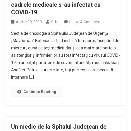
cadrele medicale s-au infectat cu
COVID-19
Adm
On
Aprilie 29, 2020
Leave A Comment
Secţia
Secţia de oncologie a Spitalului Judeţean de Urgenţă
De
„Mavromati” Botoşani a fost închisă temporar, începând de
Oncologie
miercuri, după ce toţi medicii, dar şi cea mai mare parte a
A
asistenţilor şi infirmierilor au fost infectaţi cu virusul COVID-
Spitalului
Judeţean
19, a anunţat purtătorul de cuvânt al unităţii medicale, Ioan
De
Asaftei. Potrivit sursei citate, toţi pacienţii care necesită
Urgenţă,
internare […]
Închisă
După
Continue Reading
Ce
Cadrele
Medicale
S-
Au
Un medic de la Spitalul Judeţean de
Infectat