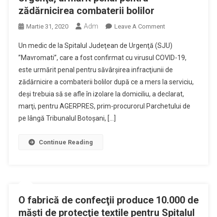
zădărnicirea combaterii bolilor
Adm
On
Martie 31, 2020
Leave A Comment
Un
Un medic de la Spitalul Judeţean de Urgenţă (SJU)
Medic
”Mavromati”, care a fost confirmat cu virusul COVID-19,
De
este urmărit penal pentru săvârşirea infracţiunii de
La
zădărnicire a combaterii bolilor după ce a mers la serviciu,
Spitalul
Judeţean
deşi trebuia să se afle în izolare la domiciliu, a declarat,
De
marţi, pentru AGERPRES, prim-procurorul Parchetului de
Urgenţă,
pe lângă Tribunalul Botoşani, […]
Urmărit
Penal
Continue Reading
Pentru
Zădărnicirea
Combaterii
Bolilor
O fabrică de confecţii produce 10.000 de
măşti de protecţie textile pentru Spitalul