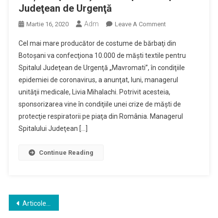
Judeţean de Urgenţă
Adm
On
Martie 16, 2020
Leave A Comment
O
Cel mai mare producător de costume de bărbaţi din
Fabrică
Botoşani va confecţiona 10.000 de măşti textile pentru
De
Spitalul Judeţean de Urgenţă „Mavromati”, în condiţiile
Confecţii
epidemiei de coronavirus, a anunţat, luni, managerul
Produce
10.000
unităţii medicale, Livia Mihalachi. Potrivit acesteia,
De
sponsorizarea vine în condiţiile unei crize de măşti de
Măşti
protecţie respiratorii pe piaţa din România. Managerul
De
Spitalului Judeţean […]
Protecţie
Textile
Continue Reading
Pentru
Spitalul
Judeţean
De
Navigare
Urgenţă
Articole mai vechi