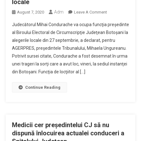
locale
Adm
On
August 7, 2020
Leave A Comment
Au
Judecătorul Mihai Condurache va ocupa funcţia preşedinte
Fost
al Biroului Electoral de Circumscripţie Judeţean Botoşani la
Desemnaţi
alegerile locale din 27 septembrie, a declarat, pentru
Judecătorii
AGERPRES, preşedintele Tribunalului, Mihaela Ungureanu.
Care
Vor
Potrivit sursei citate, Condurache a fost desemnat în urma
Conduce
unei trageri la sorţi care a avut loc, vineri, la sediul instanţei
Biroul
din Botoşani. Funcţia de locţiitor al […]
Electoral
De
Continue Reading
Circumscripţie
Judeţean
La
Alegerile
Locale
Medicii cer preşedintelui CJ să nu
dispună înlocuirea actualei conduceri a