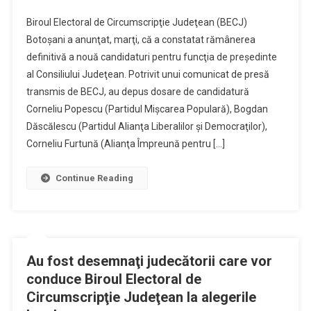
Nouă
Biroul Electoral de Circumscripţie Judeţean (BECJ)
Candidaţi
Botoşani a anunţat, marţi, că a constatat rămânerea
La
definitivă a nouă candidaturi pentru funcţia de preşedinte
Preşedinţia
al Consiliului Judeţean. Potrivit unui comunicat de presă
Consiliului
Judeţean
transmis de BECJ, au depus dosare de candidatură
Corneliu Popescu (Partidul Mişcarea Populară), Bogdan
Dăscălescu (Partidul Alianţa Liberalilor şi Democraţilor),
Corneliu Furtună (Alianţa Împreună pentru […]
Continue Reading
Au fost desemnaţi judecătorii care vor
conduce Biroul Electoral de
Circumscripţie Judeţean la alegerile