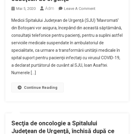
Adm
On
Mai 5, 2020
Leave A Comment
Consultaţii
Medicii Spitalului Judeţean de Urgenţă (SJU) ‘Mavromati’
Telefonice
din Botoşani vor asigura, începând din această săptămână,
Pentru
consultaţii telefonice pentru pacienţi, pentru a suplini astfel
Pacienţi
serviciile medicale suspendate în ambulatoriul de
Acordate
De
specialitate, ca urmare a transformării unităţii medicale în
Medicii
spital suport pentru pacienţii infectaţi cu virusul COVID-19,
De
a declarat purtătorul de cuvânt al SJU, Ioan Asaftei.
La
Numerele […]
Spitalul
Judeţean
Continue Reading
De
Urgenţă
Secţia de oncologie a Spitalului
Judeţean de Urgenţă, închisă după ce