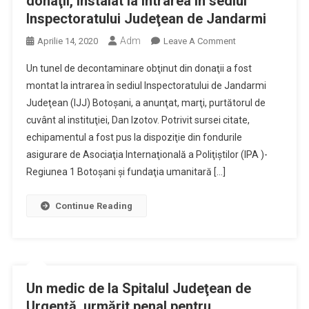
donaţii, instalat la intrarea în sediul
Inspectoratului Judeţean de Jandarmi
Adm
On
Aprilie 14, 2020
Leave A Comment
Tunel
Un tunel de decontaminare obţinut din donaţii a fost
De
montat la intrarea în sediul Inspectoratului de Jandarmi
Decontaminare
Judeţean (IJJ) Botoşani, a anunţat, marţi, purtătorul de
Obţinut
cuvânt al instituţiei, Dan Izotov. Potrivit sursei citate,
Din
Donaţii,
echipamentul a fost pus la dispoziţie din fondurile
Instalat
asigurare de Asociaţia Internaţională a Poliţiştilor (IPA )-
La
Regiunea 1 Botoşani şi fundaţia umanitară […]
Intrarea
În
Continue Reading
Sediul
Inspectoratului
Judeţean
De
Jandarmi
Un medic de la Spitalul Judeţean de
Urgenţă, urmărit penal pentru