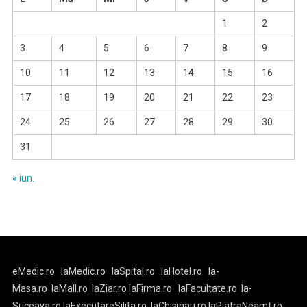
1
2
3
4
5
6
7
8
9
10
11
12
13
14
15
16
17
18
19
20
21
22
23
24
25
26
27
28
29
30
31
« iun.
eMedic.ro
laMedic.ro
laSpital.ro
laHotel.ro
la-
Masa.ro
laMall.ro
laZiar.ro
laFirma.ro
laFacultate.ro
la-
Suceava.ro
laExecutareSilita.ro
laChisinau.ro
laPiatraNeamt.ro