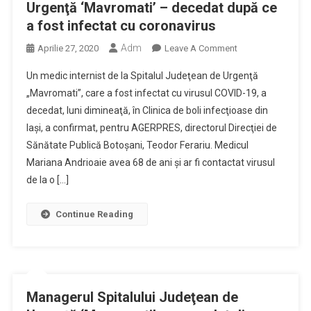
Urgenţă ‘Mavromati’ – decedat după ce
Cu
a fost infectat cu coronavirus
COVID-
19
Adm
On
Aprilie 27, 2020
Leave A Comment
Un
Un medic internist de la Spitalul Judeţean de Urgenţă
Medic
„Mavromati”, care a fost infectat cu virusul COVID-19, a
De
decedat, luni dimineaţă, în Clinica de boli infecţioase din
La
Iaşi, a confirmat, pentru AGERPRES, directorul Direcţiei de
Spitalul
Judeţean
Sănătate Publică Botoşani, Teodor Ferariu. Medicul
De
Mariana Andrioaie avea 68 de ani şi ar fi contactat virusul
Urgenţă
de la o […]
‘Mavromati’
–
Continue Reading
Decedat
După
Ce
A
Fost
Managerul Spitalului Judeţean de
Infectat