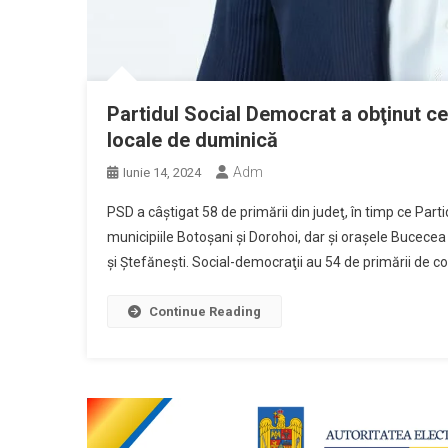
Partidul Social Democrat a obţinut ce
locale de duminică
Adm
Iunie 14, 2024
PSD a câştigat 58 de primării din judeţ, în timp ce Part
municipiile Botoşani şi Dorohoi, dar şi oraşele Bucecea 
şi Ştefăneşti. Social-democraţii au 54 de primării de com
Continue Reading