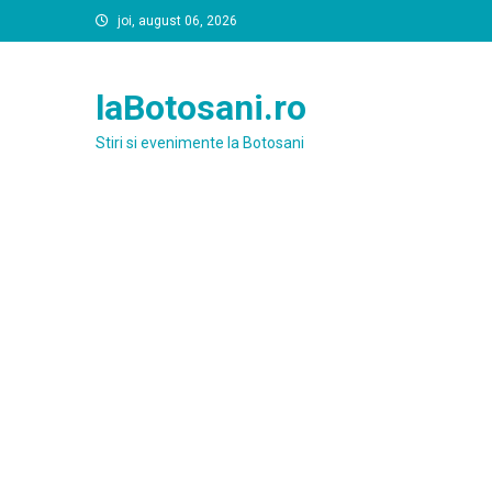
Skip
joi, august 06, 2026
to
content
laBotosani.ro
Stiri si evenimente la Botosani