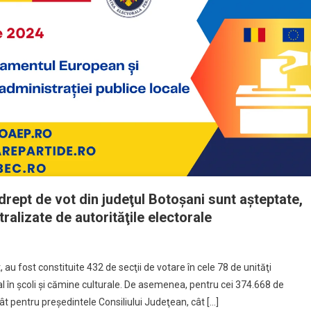
rept de vot din judeţul Botoşani sunt aşteptate,
tralizate de autorităţile electorale
 au fost constituite 432 de secţii de votare în cele 78 de unităţi
ial în şcoli şi cămine culturale. De asemenea, pentru cei 374.668 de
tât pentru preşedintele Consiliului Judeţean, cât […]