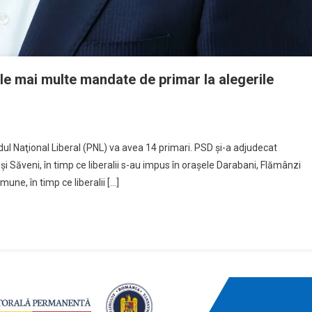
le mai multe mandate de primar la alegerile
idul Naţional Liberal (PNL) va avea 14 primari. PSD şi-a adjudecat
şi Săveni, în timp ce liberalii s-au impus în oraşele Darabani, Flămânzi
une, în timp ce liberalii […]