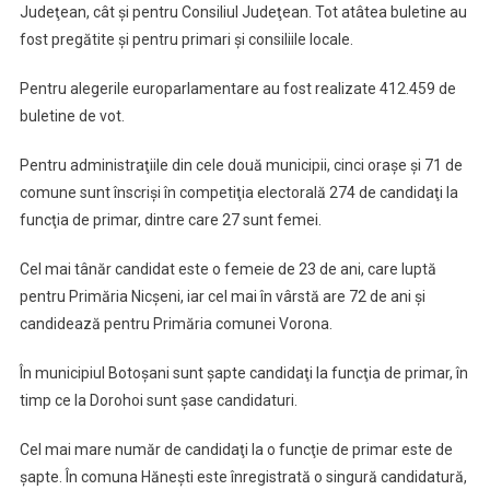
Judeţean, cât şi pentru Consiliul Judeţean. Tot atâtea buletine au
fost pregătite şi pentru primari şi consiliile locale.
Pentru alegerile europarlamentare au fost realizate 412.459 de
buletine de vot.
Pentru administraţiile din cele două municipii, cinci oraşe şi 71 de
comune sunt înscrişi în competiţia electorală 274 de candidaţi la
funcţia de primar, dintre care 27 sunt femei.
Cel mai tânăr candidat este o femeie de 23 de ani, care luptă
pentru Primăria Nicşeni, iar cel mai în vârstă are 72 de ani şi
candidează pentru Primăria comunei Vorona.
În municipiul Botoşani sunt şapte candidaţi la funcţia de primar, în
timp ce la Dorohoi sunt şase candidaturi.
Cel mai mare număr de candidaţi la o funcţie de primar este de
şapte. În comuna Hăneşti este înregistrată o singură candidatură,