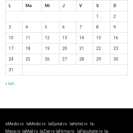
L
Ma
Mi
J
V
S
D
1
2
3
4
5
6
7
8
9
10
11
12
13
14
15
16
17
18
19
20
21
22
23
24
25
26
27
28
29
30
31
« iun.
eMedic.ro
laMedic.ro
laSpital.ro
laHotel.ro
la-
Masa.ro
laMall.ro
laZiar.ro
laFirma.ro
laFacultate.ro
la-