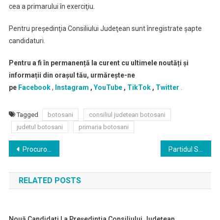
cea a primarului în exerciţiu.
Pentru preşedinţia Consiliului Judeţean sunt înregistrate şapte
candidaturi.
Pentru a fi în permanență la curent cu ultimele noutăți și
informații din orașul tău, urmărește-ne
pe
Facebook
,
Instagram
,
YouTube
,
TikTok
,
Twitter
.
Tagged
botosani
consiliul judetean botosani
judetul botosani
primaria botosani
Navigare
Procurorii din cadrul Direcției Naționale Anticorupție – Serviciul teritorial Suceava au dispus punerea în mișcare a acțiunii penale și luarea unor măsuri preventive fata de angajati ai Spitalului Județean de Urgență “Mavromati” Botoșani
Partidul Social Democrat a obţinut cele mai multe mandate de primar la alegerile locale de duminică
în
RELATED POSTS
articole
Nouă Candidaţi La Preşedinţia Consiliului Judeţean