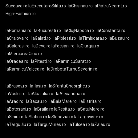
Suceava.ro
laExecutareSilita.ro
laChisinau.ro
laPiatraNeamt.ro
High-Fashion.ro
laRomania.ro
laBucuresti.ro
laClujNapoca.ro
laConstanta.ro
laCraiova.ro
laGalati.ro
laPloiesti.ro
laTimisoara.ro
laBuzau.ro
laCalarasi.ro
laDeva.ro
laFocsani.ro
laGiurgiu.ro
laMiercureaCiuc.ro
laOradea.ro
laPitesti.ro
laRamnicuSarat.ro
laRamnicuValcea.ro
laDrobetaTurnuSeverin.ro
laBrasov.ro
la-Iasi.ro
laSfantuGheorghe.ro
laVaslui.ro
laAlbaIulia.ro
laAlexandria.ro
laArad.ro
laBacau.ro
laBaiaMare.ro
laBistrita.ro
laBotosani.ro
laBraila.ro
laResita.ro
laSatuMare.ro
laSibiu.ro
laSlatina.ro
laSlobozia.ro
laTargoviste.ro
laTarguJiu.ro
laTarguMures.ro
laTulcea.ro
laZalau.ro