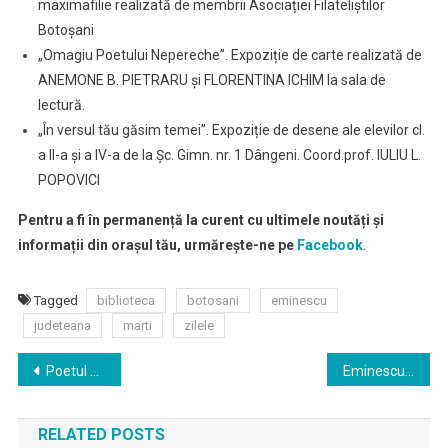
maximafilie realizată de membrii Asociației Filateliștilor
Botoșani
„Omagiu Poetului Nepereche”. Expoziție de carte realizată de
ANEMONE B. PIETRARU și FLORENTINA ICHIM la sala de
lectură.
„În versul tău găsim temei”. Expoziție de desene ale elevilor cl.
a II-a și a IV-a de la Șc. Gimn. nr. 1 Dângeni. Coord.prof. IULIU L.
POPOVICI
Pentru a fi în permanență la curent cu ultimele noutăți și
informații din orașul tău, urmărește-ne pe
Facebook
.
Tagged
biblioteca
botosani
eminescu
judeteana
marti
zilele
Navigare
Poetul Matei Vişniec, printre nominalizaţii la Premiul Naţional de Poezie ”Mihai Eminescu” pentru Opera Omnia
Eminescu si copiii
în
RELATED POSTS