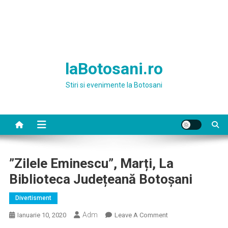
laBotosani.ro
Stiri si evenimente la Botosani
”Zilele Eminescu”, Marți, La
Biblioteca Județeană Botoșani
Divertisment
Adm
On
Ianuarie 10, 2020
Leave A Comment
”Zilele