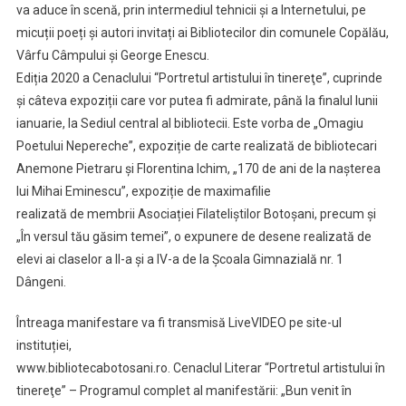
va aduce în scenă, prin intermediul tehnicii și a Internetului, pe
micuții poeți și autori invitați ai Bibliotecilor din comunele Copălău,
Vârfu Câmpului și George Enescu.
Ediția 2020 a Cenaclului “Portretul artistului în tinereţe”, cuprinde
și câteva expoziții care vor putea fi admirate, până la finalul lunii
ianuarie, la Sediul central al bibliotecii. Este vorba de „Omagiu
Poetului Nepereche”, expoziție de carte realizată de bibliotecari
Anemone Pietraru și Florentina Ichim, „170 de ani de la naşterea
lui Mihai Eminescu”, expoziție de maximafilie
realizată de membrii Asociației Filateliștilor Botoșani, precum și
„În versul tău găsim temei”, o expunere de desene realizată de
elevi ai claselor a II-a și a IV-a de la Școala Gimnazială nr. 1
Dângeni.
Întreaga manifestare va fi transmisă LiveVIDEO pe site-ul
instituției,
www.bibliotecabotosani.ro. Cenaclul Literar “Portretul artistului în
tinereţe” – Programul complet al manifestării: „Bun venit în