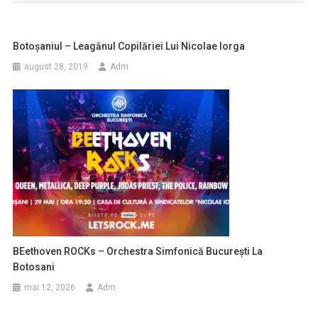
articole
Botoșaniul – Leagănul Copilăriei Lui Nicolae Iorga
august 28, 2019
Adm
BEethoven ROCKs – Orchestra Simfonică București La
Botosani
mai 12, 2026
Adm