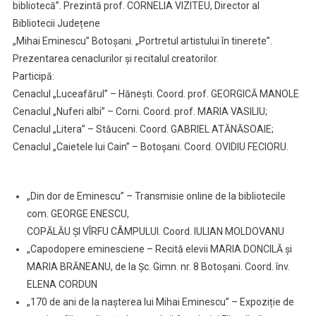
bibliotecă”. Prezintă prof. CORNELIA VIZITEU, Director al
Bibliotecii Județene
„Mihai Eminescu” Botoșani. „Portretul artistului în tinerete”.
Prezentarea cenaclurilor și recitalul creatorilor.
Participă:
Cenaclul „Luceafărul” – Hănești. Coord. prof. GEORGICĂ MANOLE
Cenaclul „Nuferi albi” – Corni. Coord. prof. MARIA VASILIU;
Cenaclul „Litera” – Stăuceni. Coord. GABRIEL ATĂNĂSOAIE;
Cenaclul „Caietele lui Cain” – Botoșani. Coord. OVIDIU FECIORU.
„Din dor de Eminescu” – Transmisie online de la bibliotecile
com. GEORGE ENESCU,
COPĂLĂU ȘI VÎRFU CÂMPULUI. Coord. IULIAN MOLDOVANU
„Capodopere eminesciene – Recită elevii MARIA DONCILĂ și
MARIA BRĂNEANU, de la Șc. Gimn. nr. 8 Botoșani. Coord. înv.
ELENA CORDUN
„170 de ani de la naşterea lui Mihai Eminescu” – Expoziție de