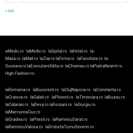
« iun.
eMedic.ro
laMedic.ro
laSpital.ro
laHotel.ro
la-
Masa.ro
laMall.ro
laZiar.ro
laFirma.ro
laFacultate.ro
la-
Suceava.ro
laExecutareSilita.ro
laChisinau.ro
laPiatraNeamt.ro
High-Fashion.ro
laRomania.ro
laBucuresti.ro
laClujNapoca.ro
laConstanta.ro
laCraiova.ro
laGalati.ro
laPloiesti.ro
laTimisoara.ro
laBuzau.ro
laCalarasi.ro
laDeva.ro
laFocsani.ro
laGiurgiu.ro
laMiercureaCiuc.ro
laOradea.ro
laPitesti.ro
laRamnicuSarat.ro
laRamnicuValcea.ro
laDrobetaTurnuSeverin.ro