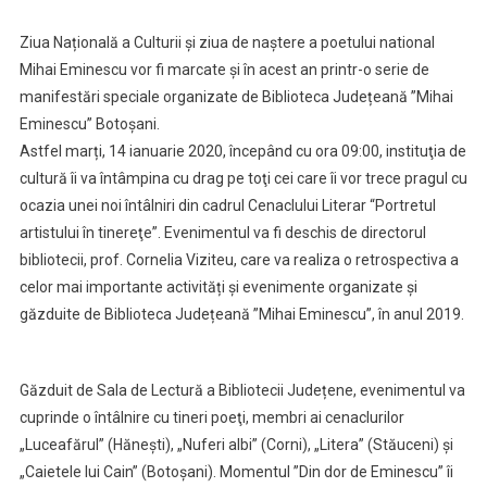
Eminescu”,
Ziua Națională a Culturii și ziua de naștere a poetului national
Marți,
Mihai Eminescu vor fi marcate și în acest an printr-o serie de
La
manifestări speciale organizate de Biblioteca Județeană ”Mihai
Biblioteca
Județeană
Eminescu” Botoșani.
Botoșani
Astfel marți, 14 ianuarie 2020, începând cu ora 09:00, instituţia de
cultură îi va întâmpina cu drag pe toţi cei care îi vor trece pragul cu
ocazia unei noi întâlniri din cadrul Cenaclului Literar “Portretul
artistului în tinereţe”. Evenimentul va fi deschis de directorul
bibliotecii, prof. Cornelia Viziteu, care va realiza o retrospectiva a
celor mai importante activități și evenimente organizate și
găzduite de Biblioteca Județeană ”Mihai Eminescu”, în anul 2019.
Găzduit de Sala de Lectură a Bibliotecii Județene, evenimentul va
cuprinde o întâlnire cu tineri poeţi, membri ai cenaclurilor
„Luceafărul” (Hăneşti), „Nuferi albi” (Corni), „Litera” (Stăuceni) și
„Caietele lui Cain” (Botoşani). Momentul ”Din dor de Eminescu” îi