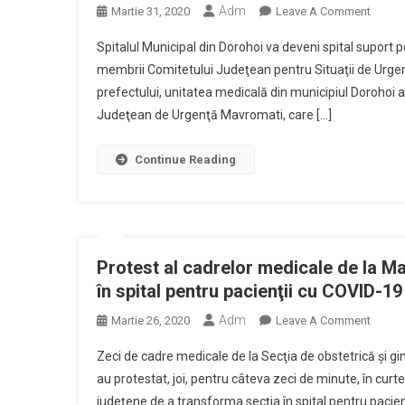
Adm
On
Martie 31, 2020
Leave A Comment
La
Spitalu
Alte
Spitalul Municipal din Dorohoi va deveni spital suport 
Munici
Spital
membrii Comitetului Judeţean pentru Situaţii de Urgenţ
Doroh
prefectului, unitatea medicală din municipiul Dorohoi a
Va
Judeţean de Urgenţă Mavromati, care […]
Deveni
Spital
Suport
Continue Reading
Pentru
Pacienţ
Cu
COVID
19
Protest al cadrelor medicale de la Ma
în spital pentru pacienţii cu COVID-19
Adm
On
Martie 26, 2020
Leave A Comment
Protes
Zeci de cadre medicale de la Secţia de obstetrică şi g
Al
au protestat, joi, pentru câteva zeci de minute, în curt
Cadrel
judeţene de a transforma secţia în spital pentru pacien
Medic