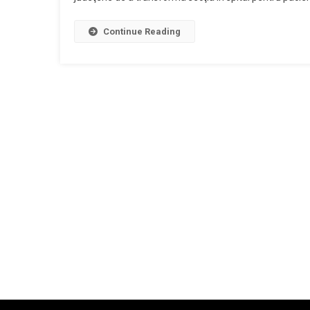
De
La
Continue Reading
Matern
Faţă
De
Intenţi
De
A
Trans
Secţia
În
Spital
Pentru
Pacienţ
Cu
COVID
19