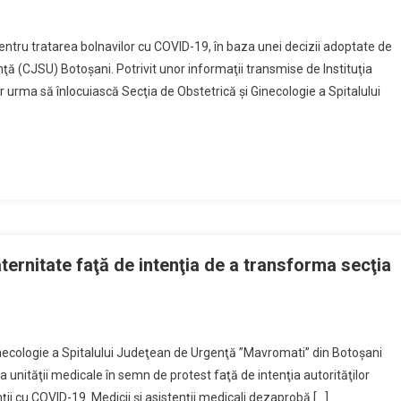
l
pentru tratarea bolnavilor cu COVID-19, în baza unei decizii adoptate de
pal
e
ă (CJSU) Botoşani. Potrivit unor informaţii transmise de Instituţia
oi
r urma să înlocuiască Secţia de Obstetrică şi Ginecologie a Spitalului
ii
-
ternitate faţă de intenţia de a transforma secţia
t
inecologie a Spitalului Judeţean de Urgenţă ”Mavromati” din Botoşani
ea unităţii medicale în semn de protest faţă de intenţia autorităţilor
or
ţii cu COVID-19. Medicii şi asistenţii medicali dezaprobă […]
ale