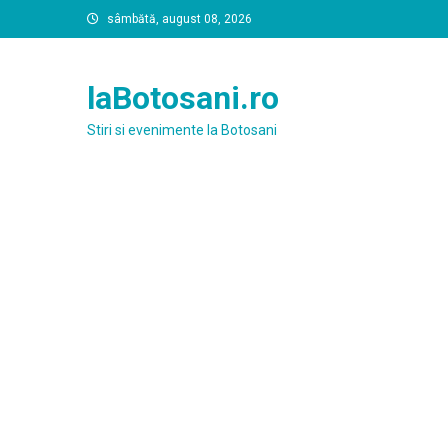
Skip
sâmbătă, august 08, 2026
to
content
laBotosani.ro
Stiri si evenimente la Botosani