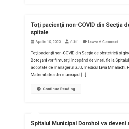
Gheor
–
Pentru
Pacienţ
Toţi pacienţii non-COVID din Secţia de
COVID
spitale
Asimp
Adm
On
Aprilie 10, 2020
Leave A Comment
Sau
Toţi
Cu
Toţi pacienţii non-COVID din Secţia de obstetrică şi g
Pacienţ
Forme
Botoşani vor fi mutaţi, începând de vineri, fie la Spitalul
Non-
Uşoar
adoptate de managerul SJU, medicul Livia Mihalachi. P
COVID
Maternitatea din municipiul […]
Din
Secţia
De
Continue Reading
Obstet
Şi
Ginec
A
SJU,
Spitalul Municipal Dorohoi va deveni 
Trimişi