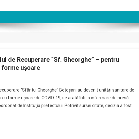
alul de Recuperare “Sf. Gheorghe” – pentru
u forme uşoare
l
Recuperare “Sfântul Gheorghe” Botoşani au devenit unităţi sanitare de
ci cu forme uşoare de COVID-19, se arată într-o informare de presă
ftiziologie
onat de Instituţia prefectului. Potrivit sursei citate, decizia a fost
l
erare