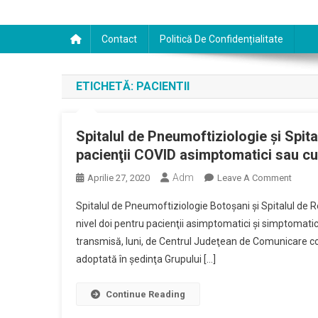
Contact
Politică De Confidențialitate
ETICHETĂ:
PACIENTII
Spitalul de Pneumoftiziologie şi Spit
pacienţii COVID asimptomatici sau c
Adm
On
Aprilie 27, 2020
Leave A Comment
Spitalu
Spitalul de Pneumoftiziologie Botoşani şi Spitalul de 
De
nivel doi pentru pacienţii asimptomatici şi simptomati
Pneumo
transmisă, luni, de Centrul Judeţean de Comunicare coord
Şi
adoptată în şedinţa Grupului […]
Spitalu
De
Recup
Continue Reading
“Sf.