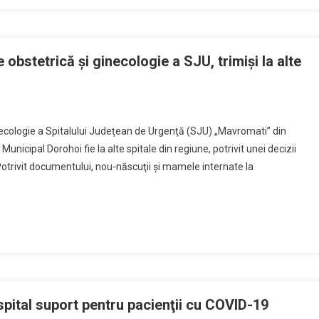
ghe”
ii
 obstetrică şi ginecologie a SJU, trimişi la alte
tomatici
inecologie a Spitalului Judeţean de Urgenţă (SJU) „Mavromati” din
ii
 Municipal Dorohoi fie la alte spitale din regiune, potrivit unei decizii
e
otrivit documentului, nou-născuţii şi mamele internate la
rică
ologie
spital suport pentru pacienţii cu COVID-19